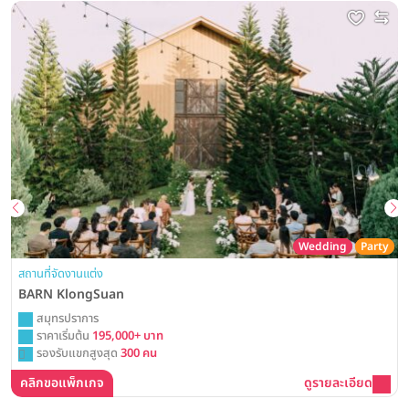
Wedding
Party
สถานที่จัดงานแต่ง
BARN KlongSuan
สมุทรปราการ
ราคาเริ่มต้น
195,000+ บาท
รองรับแขกสูงสุด
300 คน
คลิกขอแพ็กเกจ
ดูรายละเอียด