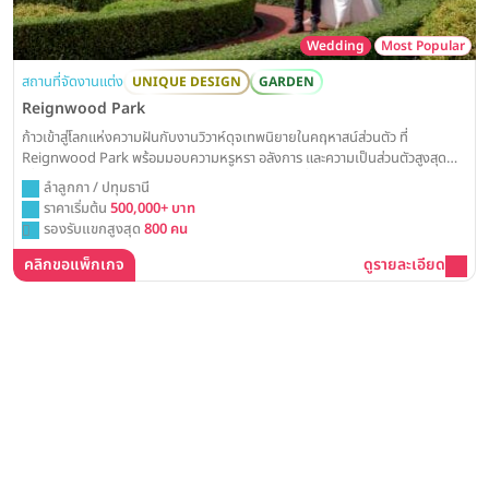
Wedding
Most Popular
สถานที่จัดงานแต่ง
UNIQUE DESIGN
GARDEN
Reignwood Park
ก้าวเข้าสู่โลกแห่งความฝันกับงานวิวาห์ดุจเทพนิยายในคฤหาสน์ส่วนตัว ที่
Reignwood Park พร้อมมอบความหรูหรา อลังการ และความเป็นส่วนตัวสูงสุด
เพื่อรังสรรค์วันสำคัญของคุณให้กลายเป็นตำนานรักที่ยิ่งใหญ่และน่าจดจำ
ลำลูกกา / ปทุมธานี
ราคาเริ่มต้น
500,000+ บาท
รองรับแขกสูงสุด
800 คน
คลิกขอแพ็กเกจ
ดูรายละเอียด