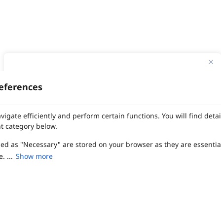
ทาง Weddinglist จะเก็บรักษาข้อมูลความลับของลูกค้าโดยจะไม่เปิด
เผยข้อมูลต่อสาธารณชน เพื่อประโยชน์สูงสุดในการเข้าถึงข้อมูลและ
eferences
สิทธิพิเศษต่าง ๆ ของทางโรงแรมและสถานที่จัดงานแต่งงาน
งานแต่ง
แต่งงาน
สถาน ที่ จัด งาน แต่งงาน
สถาน ที่ จัด งาน แต่ง
จัด งาน แต่ง
เลือก
1
รายการ
เพื่อประสิทธิภาพในการใช้งาน Website Weddinglist ที่ดียิ่งขึ้น
vigate efficiently and perform certain functions. You will find det
ฤกษ์แต่งงาน
ดูฤกษ์แต่งงาน
ฤกษ์แต่งงาน2569
ฤกษ์จดทะเบียนสมรส
กรุณายอมรับคุกกี้
ผู้ให้บริการจัดหาสถานที่งานแต่งงาน
การ์ด แต่งงาน
ชุด แต่งงาน
ชุด เจ้าสาว
t category below.
ช่างแต่งหน้าเจ้าสาว
ของ ชำร่วย งาน แต่ง
ของ รับไหว้ งาน แต่ง
ชุด แต่งงาน เรียบๆ
ฉาก แต่งงาน
แบบ การ์ด แต่งงาน
งาน แต่ง ใน สวน
พิธี แต่งงาน
zed as "Necessary" are stored on your browser as they are essentia
ยอมรับคุกกี้
จัดงานแต่งงาน งบ 200000
จัดงานแต่งงาน งบ 300000
จัดงานแต่งงาน งบ 500000
จัดงานแต่งงาน งบ 700000-1000000
. ...
Show more
เปรียบเทียบ
The Eros Grand Wedding
Baan Dusit Thani
รัตนพิมาน
Tango Woods Studio
LA CHAPELLE
CDC Ballroom
Sindhorn Kempinski
Pullman
Chercharn
เรือนเจ้าสาว
VALA Hua Hin
Grande Centre Point
Wedding at IMPACT
Gaysorn Urban Resort
Kimpton Maa-Lai Bangkok
Grande Centre Point
ired to enable the basic features of this site, such as providing se
เรือนนพเก้า
Nathong Banquet Hall
Movenpick BDMS
JW Marriott
ferences. These cookies do not store any personally identifiable d
SIAMDASADA เขาใหญ่
Arundara
Jim Thompson
Tolani เกาะกูด
Chatrium Grand Bangkok
The Peninsula Bangkok
TRUE ICON HALL