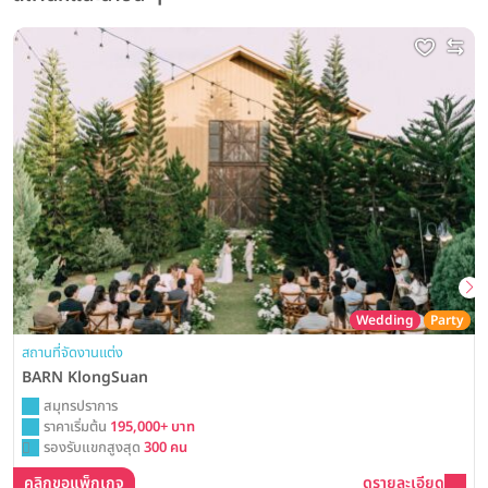
Wedding
Party
สถานที่จัดงานแต่ง
BARN KlongSuan
สมุทรปราการ
ราคาเริ่มต้น
195,000+ บาท
รองรับแขกสูงสุด
300 คน
คลิกขอแพ็กเกจ
ดูรายละเอียด