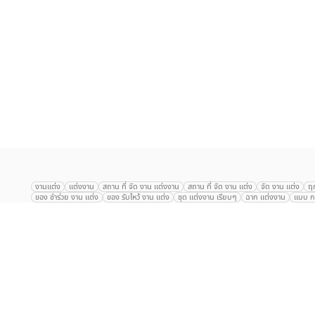
เลือก
1
รายการ
งานแต่ง
แต่งงาน
สถาน ที่ จัด งาน แต่งงาน
สถาน ที่ จัด งาน แต่ง
จัด งาน แต่ง
ฤ
ของ ชำร่วย งาน แต่ง
ของ รับไหว้ งาน แต่ง
ชุด แต่งงาน เรียบๆ
ฉาก แต่งงาน
แบบ กา
The Eros Grand Wedding
Baan Dusit Thani
รัตนพิมาน
Tango Woods Stud
Gaysorn Urban Resort
Kimpton Maa-Lai Bangkok
Grande Centre Point
The Peninsula Bangkok
TRUE ICON HALL
Reignwood Park
Graph Hotel
Courtyard
Conrad Bangkok
Hotel Nikko
The Sukosol
Millennium Hilt
Alexander Hotel
Crowne Plaza
Avana Grand Hotel and Convention Centr
Dusit Gourmet Event
Shanghai Mansion
RARIN
Novotel Siam Square
Centara Grand
Montien Riverside
Anantara Riverside
Century Park
G
Eastin Grand Hotel Sathorn
Prince Palace Hotel Bangkok
Tolani กุยบุรี
P
Arnoma Grand Bangkok
Radisson Blu Plaza Bangkok
ANA ANAN พัทยา
The Berkeley
AVANI+ Riverside Bangkok Hotel
ibis Styles
Hotel Nikko ชลบ