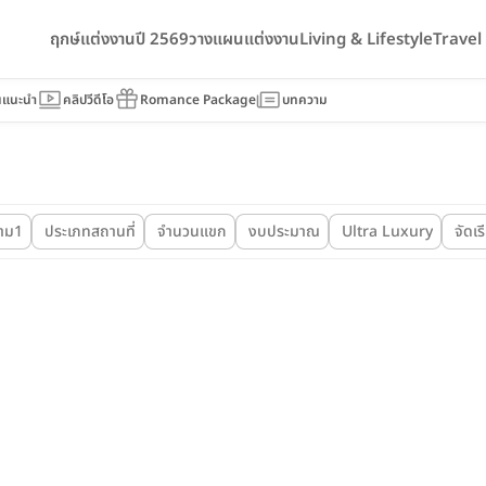
ฤกษ์แต่งงานปี 2569
วางแผนแต่งงาน
Living & Lifestyle
Trave
นแนะนำ
คลิปวีดีโอ
Romance Package
บทความ
าม1
ประเภทสถานที่
จำนวนแขก
งบประมาณ
Ultra Luxury
จัดเ