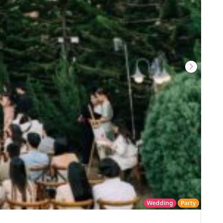
Wedding
Party
โรงแรม