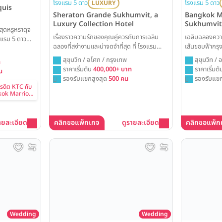
โรงแรม 5 ดาว
โรงแรม 5 ดาว
LUXURY
quis
Bangkok Ma
Sheraton Grande Sukhumvit, a
Sukhumvit
Luxury Collection Hotel
นสุดหรูหราดุจ
เฉลิมฉลองควา
เรื่องราวความรักของคุณคู่ควรกับการเฉลิม
แรม 5 ดาว
เส้นขอบฟ้ากรุ
ฉลองที่สง่างามและน่าจดจำที่สุด ที่ โรงแรม
 Queen's
Hotel Sukhum
เชอราตัน แกรนด์ สุขุมวิท ทุกโมเมนต์ในวัน
นรมิตความฝัน
สุขุมวิท /
สุขุมวิท / อโศก / กรุงเทพ
ท
Bar เป็นฉากหล
สำคัญจะถูกรังสรรค์ขึ้นอย่างวิจิตรบรรจง ด้วย
บอลรูมโอ่โถง
กรุงเทพ
ราคาเริ่มต
ราคาเริ่มต้น
400,000+ บาท
น
เลือกจัดงานในห้
มนต์เสน่ห์ของห้องแกรนด์บอลรูมสุดคลาสสิก
ะจัดงาน
รองรับแขก
รองรับแขกสูงสุด
500 คน
ตื่นตาตื่นใจแ
พร้อมบริการเหนือระดับ ณ แลนด์มาร์คใจกลาง
คัญที่สมบูรณ์
ครดิต KTC กับ
กรุงเทพฯ ที่จะสร้างความประทับใจให้แก่แขกผู้มี
ok Marriott
en’s Park
เกียรติทุกคน
ายละเอียด
คลิกขอแพ็กเกจ
ดูรายละเอียด
คลิกขอแพ็ก
Wedding
Wedding