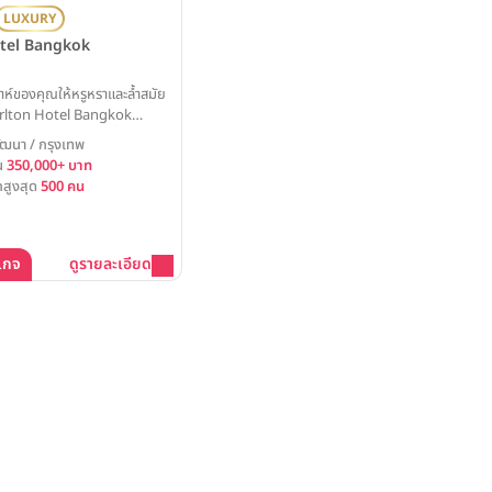
LUXURY
tel Bangkok
าห์ของคุณให้หรูหราและล้ำสมัย
Carlton Hotel Bangkok
ห้องแกรนด์บอลรูมที่โอ่อ่าและ
 วัฒนา / กรุงเทพ
ED สุดอลังการ เป็นส่วนหนึ่งใน
้น
350,000+ บาท
เมนต์ที่น่าตื่นตาตื่นใจและน่า
สูงสุด
500 คน
วิตคุณ
เกจ
ดูรายละเอียด