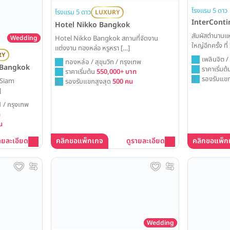
โรงแรม 5 ดาว
โรงแรม 5 ดาว
LUXURY
InterConti
Hotel Nikko Bangkok
สัมผัสตำนานแห
Hotel Nikko Bangkok สถานที่จัดงาน
Wedding
ใหญ่อีกครั้ง 
แต่งงาน ทองหล่อ หรูหรา […]
ใจกลางราชประ
RY
เพลินจิต / 
ทองหล่อ / สุขุมวิท / กรุงเทพ
ใหม่ที่สง่างาม
 Bangkok
ราคาเริ่มต
ราคาเริ่มต้น
550,000+ บาท
ของเรื่องราวคว
รองรับแขก
 Siam
รองรับแขกสูงสุด
500 คน
ตลอดกาล
]
1 / กรุงเทพ
ท
น
ายละเอียด
คลิกขอแพ็กเกจ
ดูรายละเอียด
คลิกขอแพ็ก
Wedding