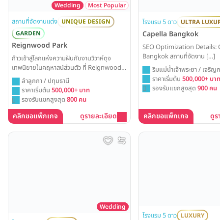
Wedding
Most Popular
สถานที่จัดงานแต่ง
โรงแรม 5 ดาว
UNIQUE DESIGN
ULTRA LUXU
Capella Bangkok
GARDEN
Reignwood Park
SEO Optimization Details: 
Bangkok สถานที่จัดงาน […]
ก้าวเข้าสู่โลกแห่งความฝันกับงานวิวาห์ดุจ
เทพนิยายในคฤหาสน์ส่วนตัว ที่ Reignwood
ริมแม่น้ำเจ้าพระยา / เจริญก
Park พร้อมมอบความหรูหรา อลังการ และ
ราคาเริ่มต้น
500,000+ บา
ลำลูกกา / ปทุมธานี
ความเป็นส่วนตัวสูงสุด เพื่อรังสรรค์วันสำคัญ
รองรับแขกสูงสุด
900 คน
ราคาเริ่มต้น
500,000+ บาท
ของคุณให้กลายเป็นตำนานรักที่ยิ่งใหญ่และน่า
รองรับแขกสูงสุด
800 คน
จดจำ
คลิกขอแพ็กเกจ
ดูรายละเอียด
คลิกขอแพ็กเกจ
ดูร
Wedding
โรงแรม 5 ดาว
LUXURY