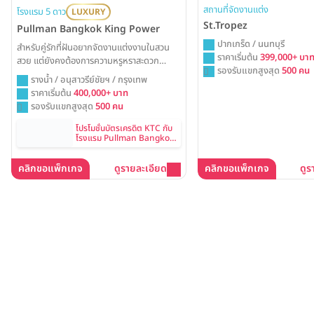
สถานที่จัดงานแต่ง
โรงแรม 5 ดาว
LUXURY
St.Tropez
Pullman Bangkok King Power
ปากเกร็ด / นนทบุรี
สำหรับคู่รักที่ฝันอยากจัดงานแต่งงานในสวน
ราคาเริ่มต้น
399,000+ บา
สวย แต่ยังคงต้องการความหรูหราสะดวก
รองรับแขกสูงสุด
500 คน
สบายใจกลางเมือง Pullman Bangkok King
รางน้ำ / อนุสาวรีย์ชัยฯ / กรุงเทพ
Power คือสถานที่จัดงานแต่งที่ตอบโจทย์
ราคาเริ่มต้น
400,000+ บาท
อย่างลงตัว ด้วยพื้นที่สวนสวยบรรยากาศ
รองรับแขกสูงสุด
500 คน
รีสอร์ทและห้องบอลรูมสุดหรู พร้อมเปลี่ยนทุก
ความฝันให้กลายเป็นวันวิวาห์ที่น่าจดจำ
โปรโมชั่นบัตรเครดิต KTC กับ
โรงแรม Pullman Bangkok
King Power
คลิกขอแพ็กเกจ
ดูรายละเอียด
คลิกขอแพ็กเกจ
ดูร