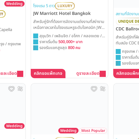
Wedding
โรงแรม 5 ดาว
LUXURY
JW Marriott Hotel Bangkok
สถานที่จัดงาน
RY
สำหรับคู่รักที่ต้องการจัดงานแต่งงานที่สง่างาม
UNIQUE D
เหนือกาลเวลาในโรงแรมหรูระดับไอคอนิก JW
CDC Ballr
Capella
Marriott Hotel Bangkok คือสถานที่จัดงาน
สุขุมวิท / เพลินจิต / อโศก / คลองเตย /
สำหรับคู่รักที่
แต่งที่สมบูรณ์แบบที่สุด ด้วยชื่อเสียงด้าน
กรุงเทพ
ราคาเริ่มต้น
500,000+ บาท
ทันสมัย CDC 
รุง / กรุงเทพ
บริการที่เป็นเลิศและห้องแกรนด์บอลรูมสุด
รองรับแขกสูงสุด
800 คน
แบบ ด้วยพื้นที่
ท
คลาสสิก พร้อมมอบประสบการณ์วันวิวาห์อันน่า
กรุงเทพ /
เทคโนโลยีที่ค
ประทับใจและตราตรึงในความทรงจำตลอดไป
ราคาเริ่มต
จินตนาการของค
รองรับแขก
ายละเอียด
คลิกขอแพ็กเกจ
ดูรายละเอียด
คลิกขอแพ็ก
Wedding
Wedding
Most Popular