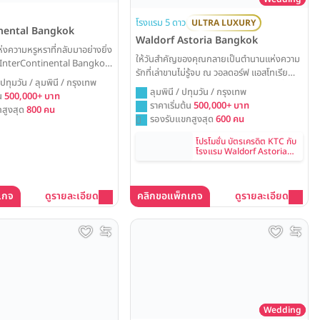
โรงแรม 5 ดาว
ULTRA LUXURY
nental Bangkok
Waldorf Astoria Bangkok
่งความหรูหราที่กลับมาอย่างยิ่ง
ให้วันสำคัญของคุณกลายเป็นตำนานแห่งความ
ที่ InterContinental Bangkok
รักที่เล่าขานไม่รู้จบ ณ วอลดอร์ฟ แอสโทเรีย
สงค์ ให้ห้องแกรนด์บอลรูมโฉม
ปทุมวัน / ลุมพินี / กรุงเทพ
กรุงเทพฯ ทุกรายละเอียดถูกรังสรรค์ขึ้นเพื่อ
และบริการระดับโลก เป็นส่วนหนึ่ง
ลุมพินี / ปทุมวัน / กรุงเทพ
้น
500,000+ บาท
สร้างประสบการณ์ที่น่าจดจำอย่างแท้จริง
ามรักที่น่าจดจำและเล่าขานไป
ราคาเริ่มต้น
500,000+ บาท
สูงสุด
800 คน
ท่ามกลางความงดงามของห้องบอลรูมสไตล์
รองรับแขกสูงสุด
600 คน
อาร์ตเดโคอันเป็นเอกลักษณ์ พร้อมบริการระดับ
โลกที่จะเนรมิตงานวิวาห์ของคุณให้เป็นดั่งช่วง
โปรโมชั่น บัตรเครดิต KTC กับ
โรงแรม Waldorf Astoria
เวลาต้องมนต์ที่สมบูรณ์แบบที่สุด
Bangkok
เกจ
ดูรายละเอียด
คลิกขอแพ็กเกจ
ดูรายละเอียด
Wedding