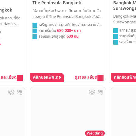
Bangkok Ma
The Peninsula Bangkok
Surawong
angkok
ให้สายน้ำแห่งเจ้าพระยาเป็นพยานในตำนานรัก
Bangkok Mar
ของคุณ ที่ The Peninsula Bangkok สัมผัส
k สถานที่จัด
Surawongse ส
ที่สุดแห่งความหรูหราและโรแมนติก ไม่ว่าจะเป็น
วามต้องการ
เจริญนคร / คลองต้นไทร / คลองสาน /
งานเลี้ยงในห้องบอลรูมที่สง่างาม หรือการ
ารที่ครอบคลุม
สาทร / สุร
กรุงเทพ
ราคาเริ่มต้น
680,000+ บาท
พ
เต้นรำใต้แสงดาวบนสนามหญ้าริมน้ำในฝัน
ละเอียดค่าใช้
ราคาเริ่มต
รองรับแขกสูงสุด
600 คน
ท
วันและเย็น
รองรับแขก
น
คาแพ็คเกจ
ายละเอียด
คลิกขอแพ็กเกจ
ดูรายละเอียด
คลิกขอแพ็ก
Wedding