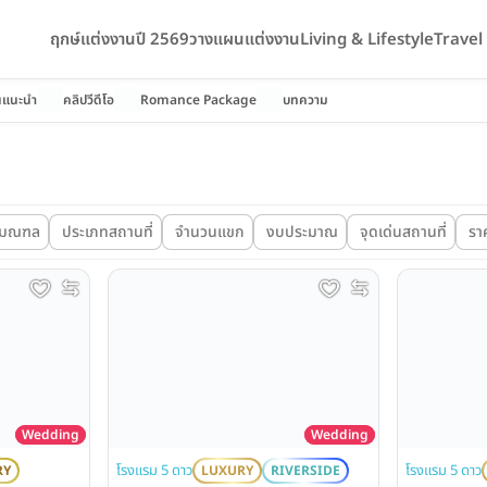
ฤกษ์แต่งงานปี 2569
วางแผนแต่งงาน
Living & Lifestyle
Trave
นแนะนำ
คลิปวีดีโอ
Romance Package
บทความ
ริมณฑล
ประเภทสถานที่
จำนวนแขก
งบประมาณ
จุดเด่นสถานที่
ราค
Wedding
Wedding
โรงแรม 5 ดาว
โรงแรม 5 ดาว
RY
LUXURY
RIVERSIDE