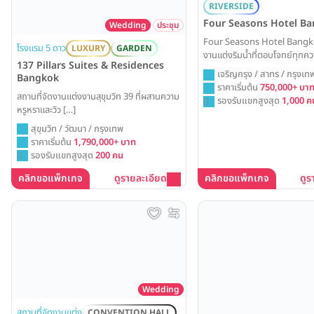
RIVERSIDE
Four Seasons Hotel B
Wedding
ประชุม
Four Seasons Hotel Bangko
โรงแรม 5 ดาว
LUXURY
GARDEN
งานแต่งริมน้ำที่ตอบโจทย์ทุกค
137 Pillars Suites & Residences
อย่างแท้จริง ด้วยแพ็คเกจพิธีก
เจริญกรุง / สาทร / กรุงเท
Bangkok
ทั้งพิธีไทยและตะวันตก พร้อมราย
ราคาเริ่มต้น
750,000+ บา
จ่ายขั้นต่ำสำหรับงานเลี้ยงกลาง
สถานที่จัดงานแต่งงานสุขุมวิท 39 ที่ผสานความ
รองรับแขกสูงสุด
1,000 ค
Weddinglist รวบรวมข้อมูลรา
หรูหราและวิว […]
ทั้งหมดมาให้ครบ จบในที่เดียว
สุขุมวิท / วัฒนา / กรุงเทพ
ราคาเริ่มต้น
1,790,000+ บาท
รองรับแขกสูงสุด
200 คน
คลิกขอแพ็กเกจ
ดูรายละเอียด
คลิกขอแพ็กเกจ
ดูร
Wedding
สถานที่จัดงานแต่ง
CONVENTION HALL