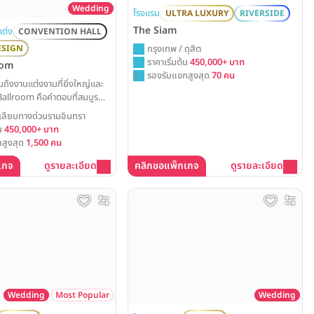
Wedding
โรงแรม
ULTRA LUXURY
RIVERSIDE
The Siam
แต่ง
CONVENTION HALL
กรุงเทพ / ดุสิต
ESIGN
ราคาเริ่มต้น
450,000+ บาท
oom
รองรับแขกสูงสุด
70 คน
ฝันถึงงานแต่งงานที่ยิ่งใหญ่และ
Ballroom คือคำตอบที่สมบูรณ์
โอ่โถง ดีไซน์ที่โดดเด่น และ
 เลียบทางด่วนรามอินทรา
รบครัน พร้อมเนรมิตทุก
้น
450,000+ บาท
ุณให้เป็นจริงอย่างน่าประทับใจ
สูงสุด
1,500 คน
เกจ
ดูรายละเอียด
คลิกขอแพ็กเกจ
ดูรายละเอียด
Wedding
Wedding
Most Popular