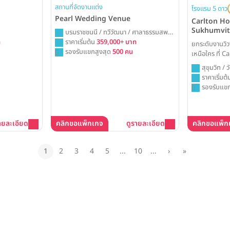
สถานที่จัดงานแต่ง
โรงแรม 5 ดาว
Pearl Wedding Venue
Carlton Ho
Sukhumvit
บรมราชชนนี / ทวีวัฒนา / ศาลาธรรมสพน์
ท
/ กรุงเทพ
ราคาเริ่มต้น
359,000+ บาท
ยกระดับงานวิว
รองรับแขกสูงสุด
500 คน
เหนือใคร ที่ 
Sukhumvit ให้
สุขุมวิท /
เทคโนโลยีจอ L
ราคาเริ่มต
การสร้างสรรค์โม
รองรับแขก
จดจำที่สุดในชี
ายละเอียด
คลิกขอแพ็กเกจ
ดูรายละเอียด
คลิกขอแพ็ก
1
2
3
4
5
...
10
...
›
»