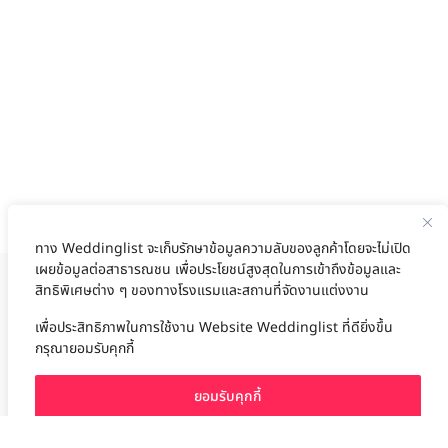
ทาง Weddinglist จะเก็บรักษาข้อมูลความลับของลูกค้าโดยจะไม่เปิด
เผยข้อมูลต่อสาธารณชน เพื่อประโยชน์สูงสุดในการเข้าถึงข้อมูลและ
สิทธิพิเศษต่าง ๆ ของทางโรงแรมและสถานที่จัดงานแต่งงาน
งานแต่ง
แต่งงาน
สถาน ที่ จัด งาน แต่งงาน
สถาน ที่ จัด งาน แต่ง
จัด งาน แต่ง
ฤกษ์แต่งงาน
ดูฤกษ์แต่งงาน
ฤกษ์แต่งงาน2569
ฤกษ์จดทะเบียนสมรส
เลือก
1
รายการ
เพื่อประสิทธิภาพในการใช้งาน Website Weddinglist ที่ดียิ่งขึ้น
ผู้ให้บริการจัดหาสถานที่งานแต่งงาน
การ์ด แต่งงาน
ชุด แต่งงาน
ชุด เจ้าสาว
กรุณายอมรับคุกกี้
ช่างแต่งหน้าเจ้าสาว
ของ ชำร่วย งาน แต่ง
ของ รับไหว้ งาน แต่ง
ชุด แต่งงาน เรียบๆ
ฉาก แต่งงาน
แบบ การ์ด แต่งงาน
งาน แต่ง ใน สวน
พิธี แต่งงาน
จัดงานแต่งงาน งบ 200000
จัดงานแต่งงาน งบ 300000
จัดงานแต่งงาน งบ 500000
ยอมรับคุกกี้
จัดงานแต่งงาน งบ 700000-1000000
เปรียบเทียบ
The Eros Grand Wedding
Baan Dusit Thani
รัตนพิมาน
Tango Woods Studio
LA CHAPELLE
CDC Ballroom
Sindhorn Kempinski
Pullman
Chercharn