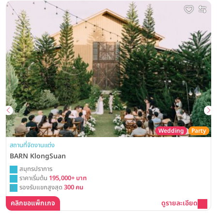
Wedding
Party
สถานที่จัดงานแต่ง
BARN KlongSuan
สมุทรปราการ
ราคาเริ่มต้น
195,000+ บาท
รองรับแขกสูงสุด
300 คน
คลิกขอแพ็กเกจ
ดูรายละเอียด