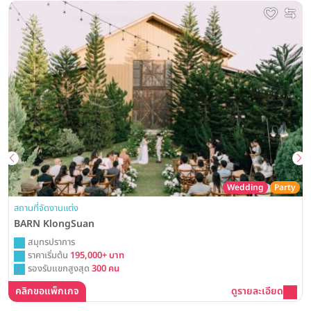
Wedding
Party
สถานที่จัดงานแต่ง
BARN KlongSuan
สมุทรปราการ
ราคาเริ่มต้น
195,000+ บาท
รองรับแขกสูงสุด
300 คน
คลิกขอแพ็กเกจ
ดูรายละเอียด