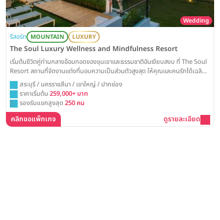
Wedding
รีสอร์ท
MOUNTAIN
LUXURY
The Soul Luxury Wellness and Mindfulness Resort
เริ่มต้นชีวิตคู่ท่ามกลางอ้อมกอดของขุนเขาและธรรมชาติอันเงียบสงบ ที่ The Soul
Resort สถานที่จัดงานแต่งที่มอบความเป็นส่วนตัวสูงสุด ให้คุณและคนรักได้เฉลิม
ฉลองวันสำคัญในบรรยากาศที่ผ่อนคลายและเปี่ยมด้วยความหมายอย่างแท้จริง
สระบุรี / นครราชสีมา / เขาใหญ่ / ปากช่อง
ราคาเริ่มต้น
259,000+ บาท
รองรับแขกสูงสุด
250 คน
คลิกขอแพ็กเกจ
ดูรายละเอียด