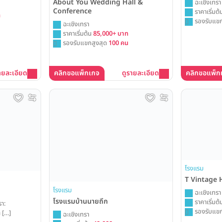
About You Wedding Hall &
ฉะเชิงเทรา
Conference
ราคาเริ่มต
ท
รองรับแขก
ฉะเชิงเทรา
ราคาเริ่มต้น
85,000+ บาท
รองรับแขกสูงสุด
100 คน
ายละเอียด
คลิกขอแพ็กเกจ
ดูรายละเอียด
คลิกขอแพ็ก
โรงแรม
T Vintage 
โรงแรม
ฉะเชิงเทรา
โรงแรมบ้านนายถึก
ราคาเริ่มต
า:
รองรับแขก
 […]
ฉะเชิงเทรา