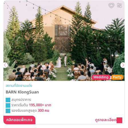
Wedding
Party
สถานที่จัดงานแต่ง
BARN KlongSuan
สมุทรปราการ
ราคาเริ่มต้น
195,000+ บาท
รองรับแขกสูงสุด
300 คน
คลิกขอแพ็กเกจ
ดูรายละเอียด