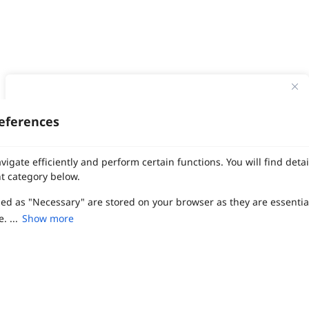
ทาง Weddinglist จะเก็บรักษาข้อมูลความลับของลูกค้าโดยจะไม่เปิด
เผยข้อมูลต่อสาธารณชน เพื่อประโยชน์สูงสุดในการเข้าถึงข้อมูลและ
eferences
สิทธิพิเศษต่าง ๆ ของทางโรงแรมและสถานที่จัดงานแต่งงาน
งานแต่ง
แต่งงาน
สถาน ที่ จัด งาน แต่งงาน
สถาน ที่ จัด งาน แต่ง
จัด งาน แต่ง
เลือก
1
รายการ
เพื่อประสิทธิภาพในการใช้งาน Website Weddinglist ที่ดียิ่งขึ้น
vigate efficiently and perform certain functions. You will find det
ฤกษ์แต่งงาน
ดูฤกษ์แต่งงาน
ฤกษ์แต่งงาน2569
ฤกษ์จดทะเบียนสมรส
กรุณายอมรับคุกกี้
ผู้ให้บริการจัดหาสถานที่งานแต่งงาน
การ์ด แต่งงาน
ชุด แต่งงาน
ชุด เจ้าสาว
t category below.
ช่างแต่งหน้าเจ้าสาว
ของ ชำร่วย งาน แต่ง
ของ รับไหว้ งาน แต่ง
ชุด แต่งงาน เรียบๆ
ฉาก แต่งงาน
แบบ การ์ด แต่งงาน
งาน แต่ง ใน สวน
พิธี แต่งงาน
zed as "Necessary" are stored on your browser as they are essentia
ยอมรับคุกกี้
จัดงานแต่งงาน งบ 200000
จัดงานแต่งงาน งบ 300000
จัดงานแต่งงาน งบ 500000
จัดงานแต่งงาน งบ 700000-1000000
. ...
Show more
เปรียบเทียบ
The Eros Grand Wedding
Baan Dusit Thani
รัตนพิมาน
Tango Woods Studio
LA CHAPELLE
CDC Ballroom
Sindhorn Kempinski
Pullman
Chercharn
เรือนเจ้าสาว
VALA Hua Hin
Grande Centre Point
Wedding at IMPACT
Gaysorn Urban Resort
Kimpton Maa-Lai Bangkok
Grande Centre Point
ired to enable the basic features of this site, such as providing se
เรือนนพเก้า
Nathong Banquet Hall
Movenpick BDMS
JW Marriott
ferences. These cookies do not store any personally identifiable d
SIAMDASADA เขาใหญ่
Arundara
Jim Thompson
Tolani เกาะกูด
Chatrium Grand Bangkok
The Peninsula Bangkok
TRUE ICON HALL