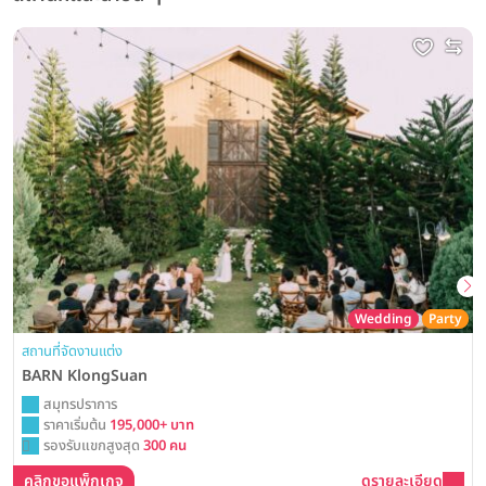
Wedding
Party
สถานที่จัดงานแต่ง
BARN KlongSuan
สมุทรปราการ
ราคาเริ่มต้น
195,000+ บาท
รองรับแขกสูงสุด
300 คน
คลิกขอแพ็กเกจ
ดูรายละเอียด