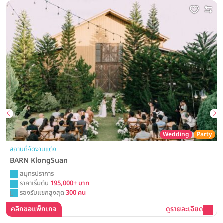
Wedding
Party
สถานที่จัดงานแต่ง
BARN KlongSuan
สมุทรปราการ
ราคาเริ่มต้น
195,000+ บาท
รองรับแขกสูงสุด
300 คน
คลิกขอแพ็กเกจ
ดูรายละเอียด