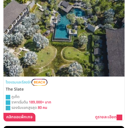
โรงแรมและรีสอร์ท
BEACH
The Slate
ภูเก็ต
ราคาเริ่มต้น
189,000+ บาท
รองรับแขกสูงสุด
80 คน
คลิกขอแพ็กเกจ
ดูรายละเอียด