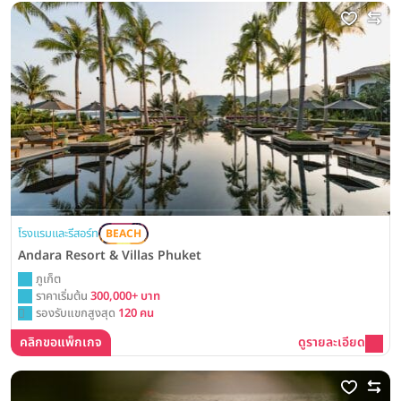
โรงแรมและรีสอร์ท
BEACH
Andara Resort & Villas Phuket
ภูเก็ต
ราคาเริ่มต้น
300,000+ บาท
รองรับแขกสูงสุด
120 คน
คลิกขอแพ็กเกจ
ดูรายละเอียด