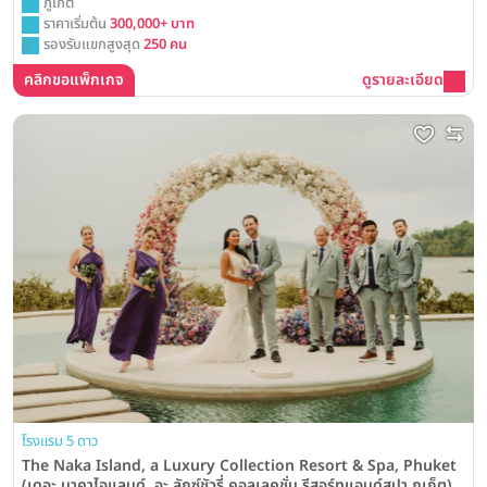
ภูเก็ต
ราคาเริ่มต้น
300,000+ บาท
รองรับแขกสูงสุด
250 คน
คลิกขอแพ็กเกจ
ดูรายละเอียด
โรงแรม 5 ดาว
The Naka Island, a Luxury Collection Resort & Spa, Phuket
(เดอะ นาคาไอแลนด์, อะ ลักซ์ชัวรี่ คอลเลคชั่น รีสอร์ทแอนด์สปา ภูเก็ต)