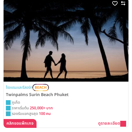
โรงแรมและรีสอร์ท
BEACH
Twinpalms Surin Beach Phuket
ภูเก็ต
ราคาเริ่มต้น
250,000+ บาท
รองรับแขกสูงสุด
100 คน
คลิกขอแพ็กเกจ
ดูรายละเอียด