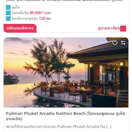
ภูเก็ต
ราคาเริ่มต้น
89,000+ บาท
รองรับแขกสูงสุด
120 คน
คลิกขอแพ็กเกจ
ดูรายละเอียด
Pullman Phuket Arcadia Naithon Beach (โรงแรมพูลแมน ภูเก็ต
อาเคเดีย)
สถานที่จัดงานแต่งงานหาดในทอน: Pullman Phuket Arcadia Na […]