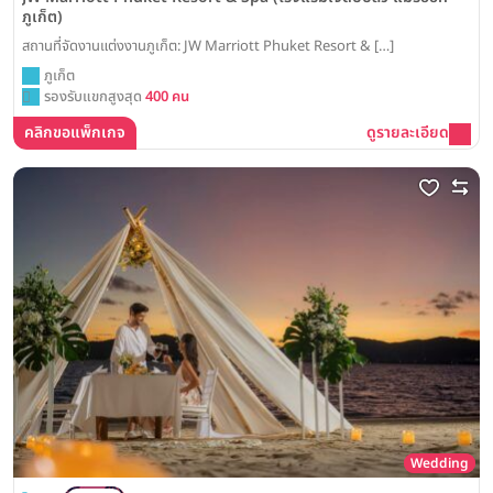
ภูเก็ต)
สถานที่จัดงานแต่งงานภูเก็ต: JW Marriott Phuket Resort & […]
ภูเก็ต
รองรับแขกสูงสุด
400 คน
คลิกขอแพ็กเกจ
ดูรายละเอียด
Wedding