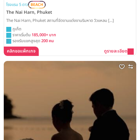
โรงแรม 5 ดาว
BEACH
The Nai Harn, Phuket
The Nai Harn, Phuket สถานที่จัดงานแต่งงานริมหาด วิวแหลม […]
ภูเก็ต
ราคาเริ่มต้น
185,000+ บาท
รองรับแขกสูงสุด
200 คน
คลิกขอแพ็กเกจ
ดูรายละเอียด