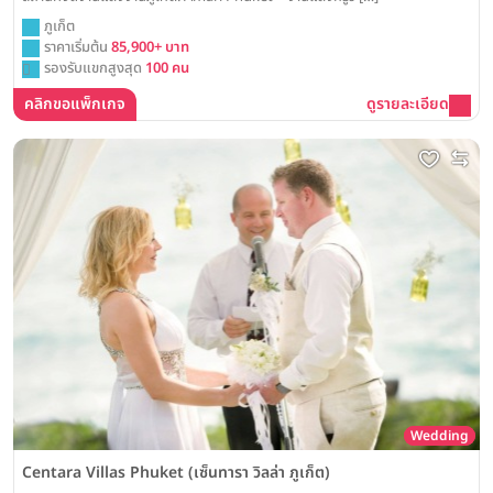
ภูเก็ต
ราคาเริ่มต้น
85,900+ บาท
รองรับแขกสูงสุด
100 คน
คลิกขอแพ็กเกจ
ดูรายละเอียด
Wedding
Centara Villas Phuket (เซ็นทารา วิลล่า ภูเก็ต)