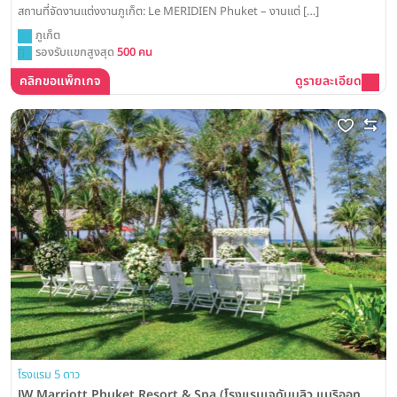
สถานที่จัดงานแต่งงานภูเก็ต: Le MERIDIEN Phuket – งานแต่ […]
ภูเก็ต
รองรับแขกสูงสุด
500 คน
คลิกขอแพ็กเกจ
ดูรายละเอียด
โรงแรม 5 ดาว
JW Marriott Phuket Resort & Spa (โรงแรมเจดับบลิว แมริออท