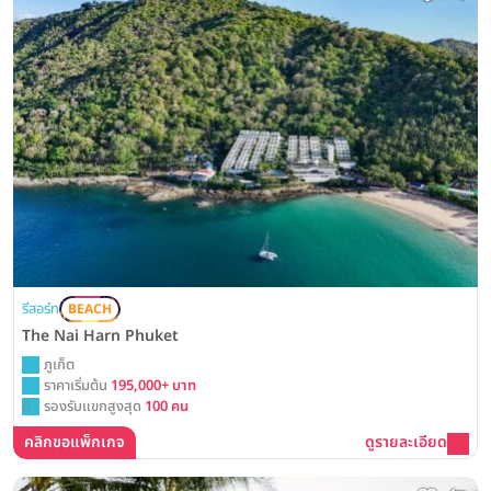
รีสอร์ท
BEACH
The Nai Harn Phuket
ภูเก็ต
ราคาเริ่มต้น
195,000+ บาท
รองรับแขกสูงสุด
100 คน
คลิกขอแพ็กเกจ
ดูรายละเอียด