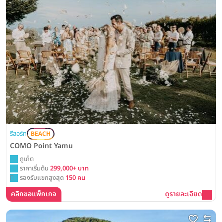
รีสอร์ท
BEACH
COMO Point Yamu
ภูเก็ต
ราคาเริ่มต้น
299,000+ บาท
รองรับแขกสูงสุด
150 คน
คลิกขอแพ็กเกจ
ดูรายละเอียด