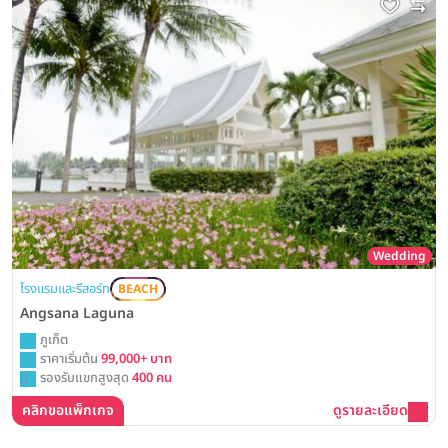
Wedding
โรงแรมและรีสอร์ท
BEACH
Angsana Laguna
ภูเก็ต
ราคาเริ่มต้น
99,000+ บาท
รองรับแขกสูงสุด
400 คน
คลิกขอแพ็กเกจ
ดูรายละเอียด