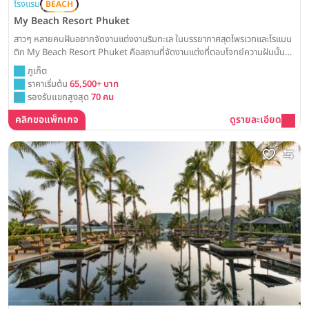
โรงแรม
BEACH
My Beach Resort Phuket
สาวๆ หลายคนฝันอยากจัดงานแต่งงานริมทะเล ในบรรยากาศสุดไพรเวทและโรแมน
ติก My Beach Resort Phuket คือสถานที่จัดงานแต่งที่ตอบโจทย์ความฝันนั้น
ด้วยสเกลงานขนาดเล็กแต่อบอุ่น (รองรับแขกสูงสุด 70 ท่าน) พร้อมเนรมิตภาพฝัน
ภูเก็ต
ให้เป็นจริงได้ทั้งบนชายหาดส่วนตัวและดาดฟ้าวิวทะเล
ราคาเริ่มต้น
65,500+ บาท
รองรับแขกสูงสุด
70 คน
คลิกขอแพ็กเกจ
ดูรายละเอียด