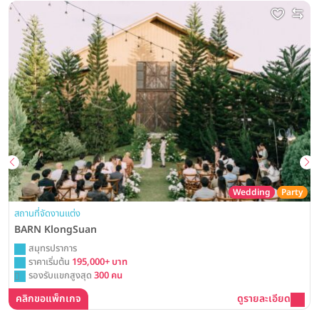
Wedding
Party
สถานที่จัดงานแต่ง
BARN KlongSuan
สมุทรปราการ
ราคาเริ่มต้น
195,000+ บาท
รองรับแขกสูงสุด
300 คน
คลิกขอแพ็กเกจ
ดูรายละเอียด