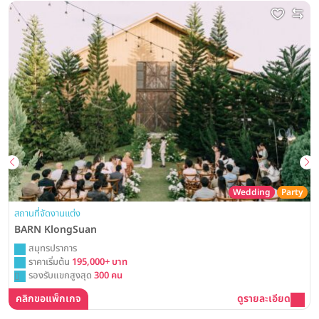
Wedding
Party
สถานที่จัดงานแต่ง
BARN KlongSuan
สมุทรปราการ
ราคาเริ่มต้น
195,000+ บาท
รองรับแขกสูงสุด
300 คน
คลิกขอแพ็กเกจ
ดูรายละเอียด