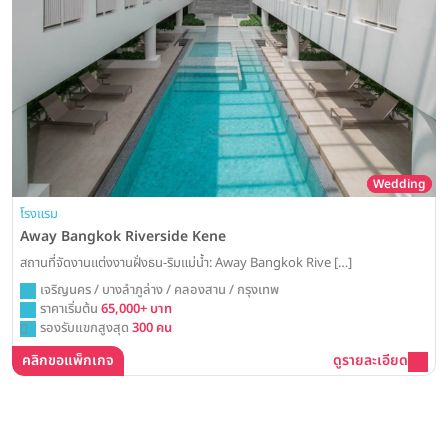
Wedding
โรงแรม
Away Bangkok Riverside Kene
สถานที่จัดงานแต่งงานฝั่งธน-ริมแม่น้ำ: Away Bangkok Rive […]
เจริญนคร / บางลำภูล่าง / คลองสาน / กรุงเทพ
ราคาเริ่มต้น
65,000+ บาท
รองรับแขกสูงสุด
300 คน
คลิกขอแพ็กเกจ
ดูรายละเอียด