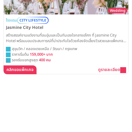
Wedding
โรงแรม
CITY LIFESTYLE
Jasmine City Hotel
สร้างสรรค์งานแต่งงานที่อบอุ่นและเป็นกันเองใจกลางอโศก ที่ Jasmine City
Hotel พร้อมมอบประสบการณ์ที่น่าประทับใจด้วยห้องจัดเลี้ยงวิวสวยและแพ็คเกจที่
คุ้มค่า ให้วันสำคัญของคุณเต็มไปด้วยรอยยิ้มและความสุข
สุขุมวิท / คลองเตยเหนือ / วัฒนา / กรุงเทพ
ราคาเริ่มต้น
159,000+ บาท
รองรับแขกสูงสุด
400 คน
คลิกขอแพ็กเกจ
ดูรายละเอียด