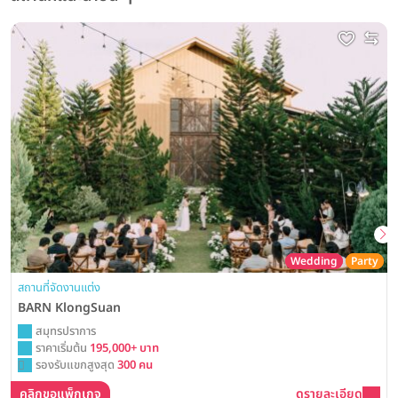
Wedding
Party
สถานที่จัดงานแต่ง
BARN KlongSuan
สมุทรปราการ
ราคาเริ่มต้น
195,000+ บาท
รองรับแขกสูงสุด
300 คน
คลิกขอแพ็กเกจ
ดูรายละเอียด