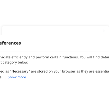
ทาง Weddinglist จะเก็บรักษาข้อมูลความลับของลูกค้าโดยจะไม่เปิด
เผยข้อมูลต่อสาธารณชน เพื่อประโยชน์สูงสุดในการเข้าถึงข้อมูลและ
eferences
สิทธิพิเศษต่าง ๆ ของทางโรงแรมและสถานที่จัดงานแต่งงาน
งานแต่ง
แต่งงาน
สถาน ที่ จัด งาน แต่งงาน
สถาน ที่ จัด งาน แต่ง
จัด งาน แต่ง
เลือก
1
รายการ
เพื่อประสิทธิภาพในการใช้งาน Website Weddinglist ที่ดียิ่งขึ้น
vigate efficiently and perform certain functions. You will find det
ฤกษ์แต่งงาน
ดูฤกษ์แต่งงาน
ฤกษ์แต่งงาน2569
ฤกษ์จดทะเบียนสมรส
กรุณายอมรับคุกกี้
ผู้ให้บริการจัดหาสถานที่งานแต่งงาน
การ์ด แต่งงาน
ชุด แต่งงาน
ชุด เจ้าสาว
t category below.
ช่างแต่งหน้าเจ้าสาว
ของ ชำร่วย งาน แต่ง
ของ รับไหว้ งาน แต่ง
ชุด แต่งงาน เรียบๆ
ฉาก แต่งงาน
แบบ การ์ด แต่งงาน
งาน แต่ง ใน สวน
พิธี แต่งงาน
zed as "Necessary" are stored on your browser as they are essentia
ยอมรับคุกกี้
จัดงานแต่งงาน งบ 200000
จัดงานแต่งงาน งบ 300000
จัดงานแต่งงาน งบ 500000
จัดงานแต่งงาน งบ 700000-1000000
. ...
Show more
เปรียบเทียบ
The Eros Grand Wedding
Baan Dusit Thani
รัตนพิมาน
Tango Woods Studio
LA CHAPELLE
CDC Ballroom
Sindhorn Kempinski
Pullman
Chercharn
เรือนเจ้าสาว
VALA Hua Hin
Grande Centre Point
Wedding at IMPACT
Gaysorn Urban Resort
Kimpton Maa-Lai Bangkok
Grande Centre Point
ired to enable the basic features of this site, such as providing se
เรือนนพเก้า
Nathong Banquet Hall
Movenpick BDMS
JW Marriott
ferences. These cookies do not store any personally identifiable d
SIAMDASADA เขาใหญ่
Arundara
Jim Thompson
Tolani เกาะกูด
Chatrium Grand Bangkok
The Peninsula Bangkok
TRUE ICON HALL