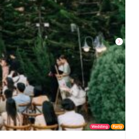
Wedding
Party
โรงแรม