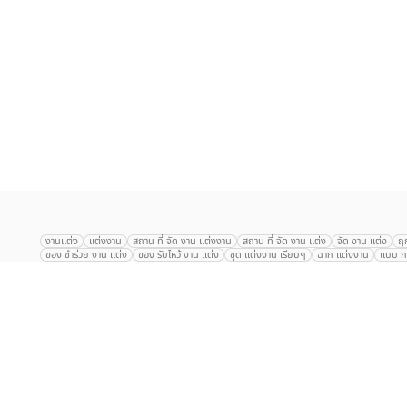
เลือก
1
รายการ
งานแต่ง
แต่งงาน
สถาน ที่ จัด งาน แต่งงาน
สถาน ที่ จัด งาน แต่ง
จัด งาน แต่ง
ฤ
ของ ชำร่วย งาน แต่ง
ของ รับไหว้ งาน แต่ง
ชุด แต่งงาน เรียบๆ
ฉาก แต่งงาน
แบบ กา
The Eros Grand Wedding
Baan Dusit Thani
รัตนพิมาน
Tango Woods Stud
Gaysorn Urban Resort
Kimpton Maa-Lai Bangkok
Grande Centre Point
The Peninsula Bangkok
TRUE ICON HALL
Reignwood Park
Graph Hotel
Courtyard
Conrad Bangkok
Hotel Nikko
The Sukosol
Millennium Hilt
Alexander Hotel
Crowne Plaza
Avana Grand Hotel and Convention Centr
Dusit Gourmet Event
Shanghai Mansion
RARIN
Novotel Siam Square
Centara Grand
Montien Riverside
Anantara Riverside
Century Park
G
Eastin Grand Hotel Sathorn
Prince Palace Hotel Bangkok
Tolani กุยบุรี
P
Arnoma Grand Bangkok
Radisson Blu Plaza Bangkok
ANA ANAN พัทยา
The Berkeley
AVANI+ Riverside Bangkok Hotel
ibis Styles
Hotel Nikko ชลบ