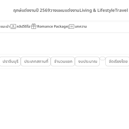
ฤกษ์แต่งงานปี 2569
วางแผนแต่งงาน
Living & Lifestyle
Trave
นแนะนำ
คลิปวีดีโอ
Romance Package
บทความ
ปราจีนบุรี
ประเภทสถานที่
จำนวนแขก
งบประมาณ
จัดเรียงโดย