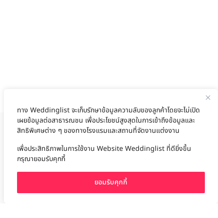
ทาง Weddinglist จะเก็บรักษาข้อมูลความลับของลูกค้าโดยจะไม่เปิด
เผยข้อมูลต่อสาธารณชน เพื่อประโยชน์สูงสุดในการเข้าถึงข้อมูลและ
สิทธิพิเศษต่าง ๆ ของทางโรงแรมและสถานที่จัดงานแต่งงาน
งานแต่ง
แต่งงาน
สถาน ที่ จัด งาน แต่งงาน
สถาน ที่ จัด งาน แต่ง
จัด งาน แต่ง
ฤกษ์แต่งงาน
ดูฤกษ์แต่งงาน
ฤกษ์แต่งงาน2569
ฤกษ์จดทะเบียนสมรส
เลือก
1
รายการ
เพื่อประสิทธิภาพในการใช้งาน Website Weddinglist ที่ดียิ่งขึ้น
ผู้ให้บริการจัดหาสถานที่งานแต่งงาน
การ์ด แต่งงาน
ชุด แต่งงาน
ชุด เจ้าสาว
กรุณายอมรับคุกกี้
ช่างแต่งหน้าเจ้าสาว
ของ ชำร่วย งาน แต่ง
ของ รับไหว้ งาน แต่ง
ชุด แต่งงาน เรียบๆ
ฉาก แต่งงาน
แบบ การ์ด แต่งงาน
งาน แต่ง ใน สวน
พิธี แต่งงาน
จัดงานแต่งงาน งบ 200000
จัดงานแต่งงาน งบ 300000
จัดงานแต่งงาน งบ 500000
ยอมรับคุกกี้
จัดงานแต่งงาน งบ 700000-1000000
เปรียบเทียบ
The Eros Grand Wedding
Baan Dusit Thani
รัตนพิมาน
Tango Woods Studio
LA CHAPELLE
CDC Ballroom
Sindhorn Kempinski
Pullman
Chercharn
เรือนเจ้าสาว
VALA Hua Hin
Grande Centre Point
Wedding at IMPACT