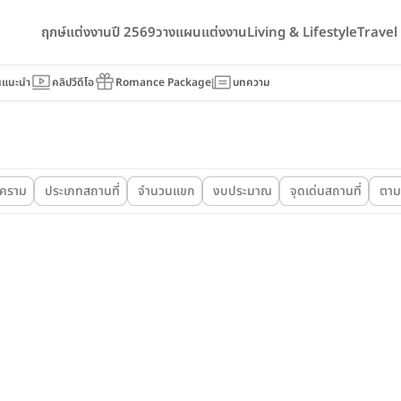
ฤกษ์แต่งงานปี 2569
วางแผนแต่งงาน
Living & Lifestyle
Trave
นแนะนำ
คลิปวีดีโอ
Romance Package
บทความ
งคราม
ประเภทสถานที่
จำนวนแขก
งบประมาณ
จุดเด่นสถานที่
ตาม