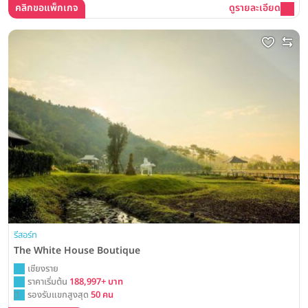
คลิกขอแพ็กเกจ
ดูรายละเอียด
รีสอร์ท
The White House Boutique
เชียงราย
ราคาเริ่มต้น
188,997+ บาท
รองรับแขกสูงสุด
50 คน