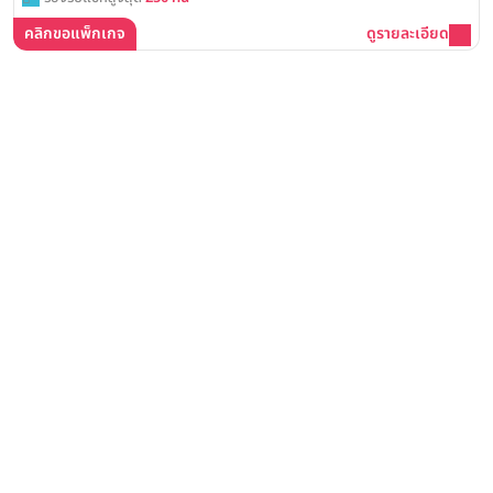
คลิกขอแพ็กเกจ
ดูรายละเอียด