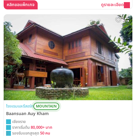
คลิกขอแพ็กเกจ
ดูรายละเอียด
โรงแรมและรีสอร์ท
MOUNTAIN
Baansuan Auy Kham
เชียงราย
ราคาเริ่มต้น
80,000+ บาท
รองรับแขกสูงสุด
50 คน