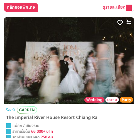
คลิกขอแพ็กเกจ
ดูรายละเอียด
Wedding
ประชุม
Party
รีสอร์ท
GARDEN
The Imperial River House Resort Chiang Rai
แม่กก / เชียงราย
ราคาเริ่มต้น
66,000+ บาท
รองรับแขกสูงสุด
250 คน