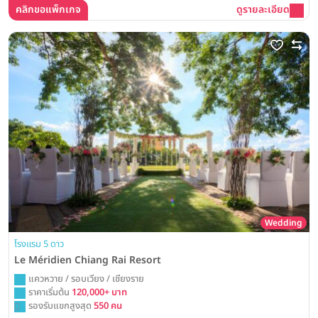
คลิกขอแพ็กเกจ
ดูรายละเอียด
Wedding
โรงแรม 5 ดาว
Le Méridien Chiang Rai Resort
แควหวาย / รอบเวียง / เชียงราย
ราคาเริ่มต้น
120,000+ บาท
รองรับแขกสูงสุด
550 คน