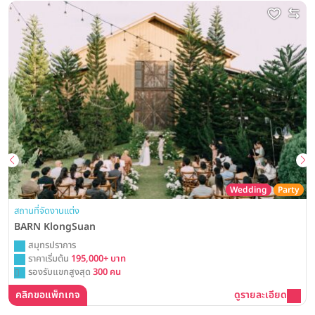
Wedding
Party
สถานที่จัดงานแต่ง
BARN KlongSuan
สมุทรปราการ
ราคาเริ่มต้น
195,000+ บาท
รองรับแขกสูงสุด
300 คน
คลิกขอแพ็กเกจ
ดูรายละเอียด