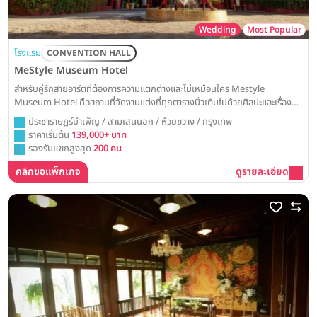
Wedding
Most Popular
โรงแรม
CONVENTION HALL
MeStyle Museum Hotel
สำหรับคู่รักสายอาร์ตที่ต้องการความแตกต่างและไม่เหมือนใคร Mestyle
Museum Hotel คือสถานที่จัดงานแต่งที่ทุกตารางนิ้วเต็มไปด้วยศิลปะและเรื่อง
ราว พร้อมเปลี่ยนวันวิวาห์ของคุณให้กลายเป็นนิทรรศการแห่งความรัก
ประชาราษฎร์บำเพ็ญ / สามเสนนอก / ห้วยขวาง / กรุงเทพ
ราคาเริ่มต้น
139,000+ บาท
รองรับแขกสูงสุด
200 คน
คลิกขอแพ็กเกจ
ดูรายละเอียด