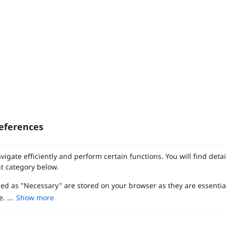
eferences
ทาง Weddinglist จะเก็บรักษาข้อมูลความลับของลูกค้าโดยจะไม่เปิด
vigate efficiently and perform certain functions. You will find det
เผยข้อมูลต่อสาธารณชน เพื่อประโยชน์สูงสุดในการเข้าถึงข้อมูลและ
t category below.
สิทธิพิเศษต่าง ๆ ของทางโรงแรมและสถานที่จัดงานแต่งงาน
งานแต่ง
แต่งงาน
สถาน ที่ จัด งาน แต่งงาน
สถาน ที่ จัด งาน แต่ง
จัด งาน แต่ง
zed as "Necessary" are stored on your browser as they are essentia
ฤกษ์แต่งงาน
ดูฤกษ์แต่งงาน
ฤกษ์แต่งงาน2569
ฤกษ์จดทะเบียนสมรส
เลือก
1
รายการ
เพื่อประสิทธิภาพในการใช้งาน Website Weddinglist ที่ดียิ่งขึ้น
. ...
Show more
ผู้ให้บริการจัดหาสถานที่งานแต่งงาน
การ์ด แต่งงาน
ชุด แต่งงาน
ชุด เจ้าสาว
กรุณายอมรับคุกกี้
ช่างแต่งหน้าเจ้าสาว
ของ ชำร่วย งาน แต่ง
ของ รับไหว้ งาน แต่ง
ชุด แต่งงาน เรียบๆ
ฉาก แต่งงาน
แบบ การ์ด แต่งงาน
งาน แต่ง ใน สวน
พิธี แต่งงาน
จัดงานแต่งงาน งบ 200000
จัดงานแต่งงาน งบ 300000
จัดงานแต่งงาน งบ 500000