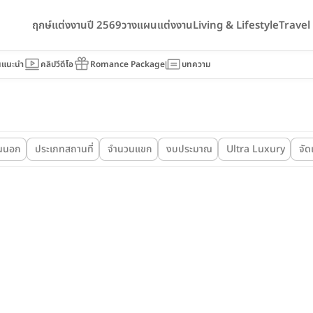
ฤกษ์แต่งงานปี 2569
วางแผนแต่งงาน
Living & Lifestyle
Trave
นแนะนำ
คลิปวีดีโอ
Romance Package
บทความ
นนอก
ประเภทสถานที่
จำนวนแขก
งบประมาณ
Ultra Luxury
จัด