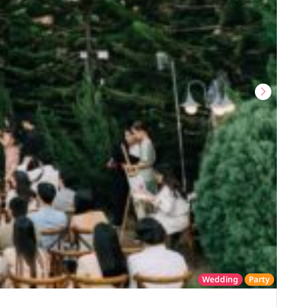
Wedding
Party
โรงแรม