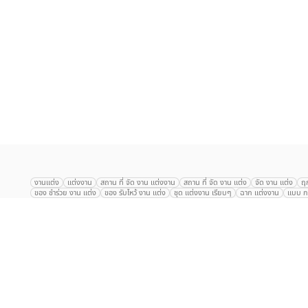
เลือก
1
รายการ
งานแต่ง
แต่งงาน
สถาน ที่ จัด งาน แต่งงาน
สถาน ที่ จัด งาน แต่ง
จัด งาน แต่ง
ฤ
ของ ชำร่วย งาน แต่ง
ของ รับไหว้ งาน แต่ง
ชุด แต่งงาน เรียบๆ
ฉาก แต่งงาน
แบบ กา
The Eros Grand Wedding
Baan Dusit Thani
รัตนพิมาน
Tango Woods Stud
Gaysorn Urban Resort
Kimpton Maa-Lai Bangkok
Grande Centre Point
The Peninsula Bangkok
TRUE ICON HALL
Reignwood Park
Graph Hotel
Courtyard
Conrad Bangkok
Hotel Nikko
The Sukosol
Millennium Hilt
Alexander Hotel
Crowne Plaza
Avana Grand Hotel and Convention Centr
Dusit Gourmet Event
Shanghai Mansion
RARIN
Novotel Siam Square
Centara Grand
Montien Riverside
Anantara Riverside
Century Park
G
Eastin Grand Hotel Sathorn
Prince Palace Hotel Bangkok
Tolani กุยบุรี
P
Arnoma Grand Bangkok
Radisson Blu Plaza Bangkok
ANA ANAN พัทยา
The Berkeley
AVANI+ Riverside Bangkok Hotel
ibis Styles
Hotel Nikko ชลบ