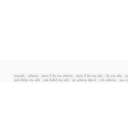
เลือก
1
รายการ
งานแต่ง
แต่งงาน
สถาน ที่ จัด งาน แต่งงาน
สถาน ที่ จัด งาน แต่ง
จัด งาน แต่ง
ฤ
ของ ชำร่วย งาน แต่ง
ของ รับไหว้ งาน แต่ง
ชุด แต่งงาน เรียบๆ
ฉาก แต่งงาน
แบบ กา
The Eros Grand Wedding
Baan Dusit Thani
รัตนพิมาน
Tango Woods Stud
Gaysorn Urban Resort
Kimpton Maa-Lai Bangkok
Grande Centre Point
The Peninsula Bangkok
TRUE ICON HALL
Reignwood Park
Graph Hotel
Courtyard
Conrad Bangkok
Hotel Nikko
The Sukosol
Millennium Hilt
Alexander Hotel
Crowne Plaza
Avana Grand Hotel and Convention Centr
Dusit Gourmet Event
Shanghai Mansion
RARIN
Novotel Siam Square
Centara Grand
Montien Riverside
Anantara Riverside
Century Park
G
Eastin Grand Hotel Sathorn
Prince Palace Hotel Bangkok
Tolani กุยบุรี
P
Arnoma Grand Bangkok
Radisson Blu Plaza Bangkok
ANA ANAN พัทยา
The Berkeley
AVANI+ Riverside Bangkok Hotel
ibis Styles
Hotel Nikko ชลบ