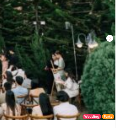
Wedding
Party
โรงแรม