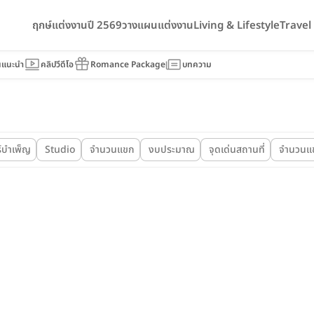
ฤกษ์แต่งงานปี 2569
วางแผนแต่งงาน
Living & Lifestyle
Trave
นแนะนำ
คลิปวีดีโอ
Romance Package
บทความ
์บำเพ็ญ
Studio
จำนวนแขก
งบประมาณ
จุดเด่นสถานที่
จำนวนแ