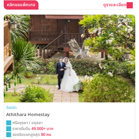
คลิกขอแพ็กเกจ
ดูรายละเอียด
รีสอร์ท
Athithara Homestay
ศรีอยุธยา / อยุธยา
ราคาเริ่มต้น
49,000+ บาท
รองรับแขกสูงสุด
80 คน