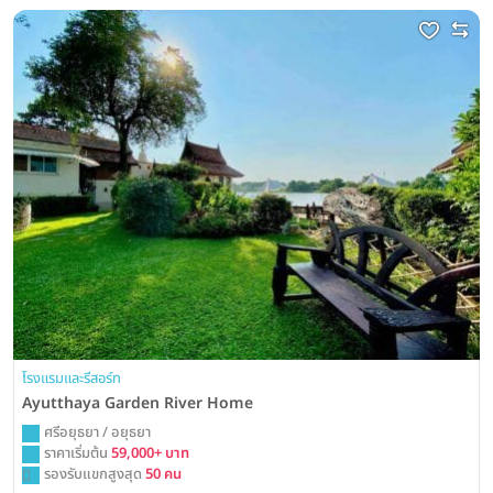
โรงแรมและรีสอร์ท
Ayutthaya Garden River Home
ศรีอยุธยา / อยุธยา
ราคาเริ่มต้น
59,000+ บาท
รองรับแขกสูงสุด
50 คน