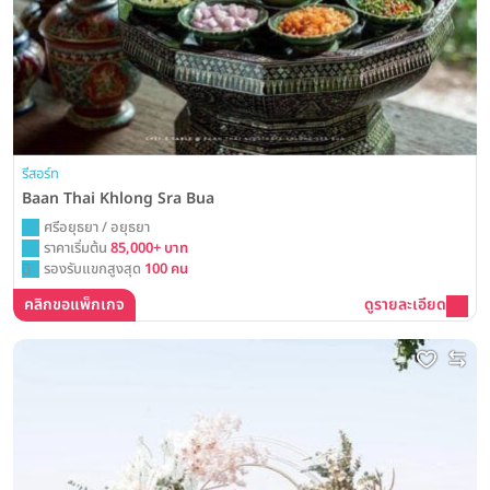
รีสอร์ท
Baan Thai Khlong Sra Bua
ศรีอยุธยา / อยุธยา
ราคาเริ่มต้น
85,000+ บาท
รองรับแขกสูงสุด
100 คน
คลิกขอแพ็กเกจ
ดูรายละเอียด