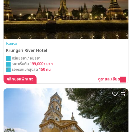
โรงแรม
Krungsri River Hotel
ศรีอยุธยา / อยุธยา
ราคาเริ่มต้น
199,000+ บาท
รองรับแขกสูงสุด
150 คน
คลิกขอแพ็กเกจ
ดูรายละเอียด