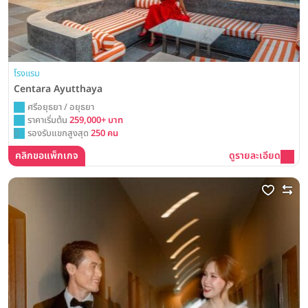
โรงแรม
Centara Ayutthaya
ศรีอยุธยา / อยุธยา
ราคาเริ่มต้น
259,000+ บาท
รองรับแขกสูงสุด
250 คน
คลิกขอแพ็กเกจ
ดูรายละเอียด