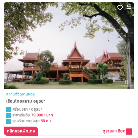
สถานที่จัดงานแต่ง
เรือนไทยสยาม อยุธยา
ศรีอยุธยา / อยุธยา
ราคาเริ่มต้น
79,000+ บาท
รองรับแขกสูงสุด
80 คน
คลิกขอแพ็กเกจ
ดูรายละเอียด