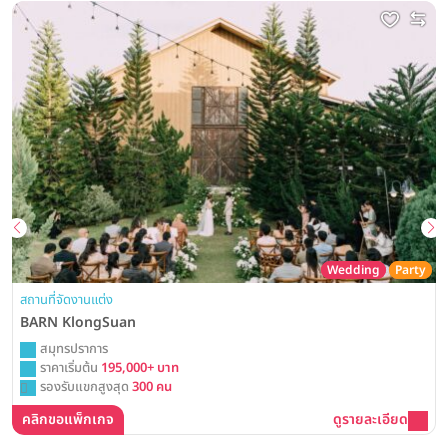
Wedding
Party
สถานที่จัดงานแต่ง
BARN KlongSuan
สมุทรปราการ
ราคาเริ่มต้น
195,000+ บาท
รองรับแขกสูงสุด
300 คน
คลิกขอแพ็กเกจ
ดูรายละเอียด