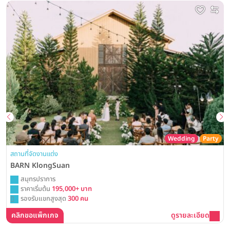
Wedding
Party
สถานที่จัดงานแต่ง
BARN KlongSuan
สมุทรปราการ
ราคาเริ่มต้น
195,000+ บาท
รองรับแขกสูงสุด
300 คน
คลิกขอแพ็กเกจ
ดูรายละเอียด