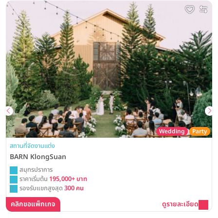
Wedding
Party
สถานที่จัดงานแต่ง
BARN KlongSuan
สมุทรปราการ
ราคาเริ่มต้น
195,000+ บาท
รองรับแขกสูงสุด
300 คน
คลิกขอแพ็กเกจ
ดูรายละเอียด