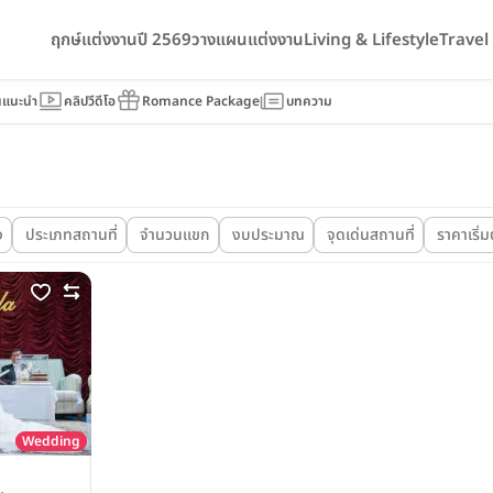
ฤกษ์แต่งงานปี 2569
วางแผนแต่งงาน
Living & Lifestyle
Trave
นแนะนำ
คลิปวีดีโอ
Romance Package
บทความ
ง
ประเภทสถานที่
จำนวนแขก
งบประมาณ
จุดเด่นสถานที่
ราคาเริ่มต
Wedding