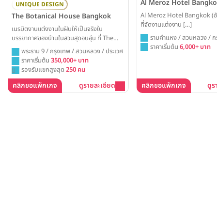
Al Meroz Hotel Bangk
UNIQUE DESIGN
Al Meroz Hotel Bangkok (อั
The Botanical House Bangkok
ที่จัดงานแต่งงาน […]
เนรมิตงานแต่งงานในฝันให้เป็นจริงใน
รามคำแหง / สวนหลวง / ก
บรรยากาศของบ้านในสวนสุดอบอุ่น ที่ The
ราคาเริ่มต้น
6,000+ บาท
Botanical House Bangkok สถานที่จัดงาน
พระราม 9 / กรุงเทพ / สวนหลวง / ประเวศ
แต่งที่มอบความเป็นส่วนตัวและความโรแมนติก
ราคาเริ่มต้น
350,000+ บาท
ให้คุณได้เฉลิมฉลองวันสำคัญกับคนใกล้ชิด
รองรับแขกสูงสุด
250 คน
อย่างมีความสุขที่สุด
คลิกขอแพ็กเกจ
ดูรายละเอียด
คลิกขอแพ็กเกจ
ดูร