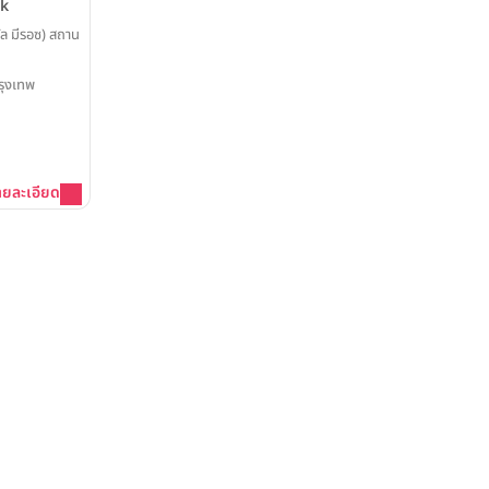
ok
ล มีรอซ) สถาน
รุงเทพ
ายละเอียด