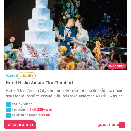
Wedding
โรงแรม
LUXURY
Hotel Nikko Amata City Chonburi
Hotel Nikko Amata City Chonburi สถานที่จัดงานแต่งสไตล์ญี่ปุ่นในอมตะซิตี้
ชลบุรี โดดเด่นด้วยห้องบอลรูมดีไซน์โมเดิร์น รองรับแขกสูงสุด 400 ท่าน พร้อมการ
บริการที่เป็นเลิศตามมาตรฐานญี่ปุ่น Weddinglist ได้รวบรวมข้อมูลแพ็คเกจ
ชลบุรี / พัทยา
แต่งงานและราคามาให้ครบแล้วที่นี่
ราคาเริ่มต้น
150,000+ บาท
รองรับแขกสูงสุด
400 คน
คลิกขอแพ็กเกจ
ดูรายละเอียด