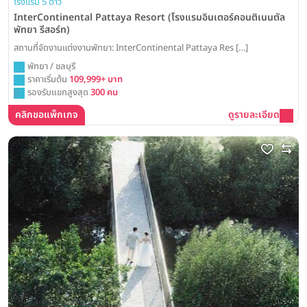
โรงแรม 5 ดาว
InterContinental Pattaya Resort (โรงแรมอินเตอร์คอนติเนนตัล
พัทยา รีสอร์ท)
สถานที่จัดงานแต่งงานพัทยา: InterContinental Pattaya Res […]
พัทยา / ชลบุรี
ราคาเริ่มต้น
109,999+ บาท
รองรับแขกสูงสุด
300 คน
คลิกขอแพ็กเกจ
ดูรายละเอียด