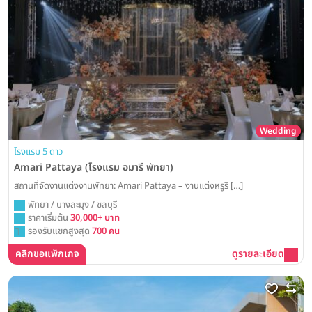
Wedding
โรงแรม 5 ดาว
Amari Pattaya (โรงแรม อมารี พัทยา)
สถานที่จัดงานแต่งงานพัทยา: Amari Pattaya – งานแต่งหรูริ […]
พัทยา / บางละมุง / ชลบุรี
ราคาเริ่มต้น
30,000+ บาท
รองรับแขกสูงสุด
700 คน
คลิกขอแพ็กเกจ
ดูรายละเอียด