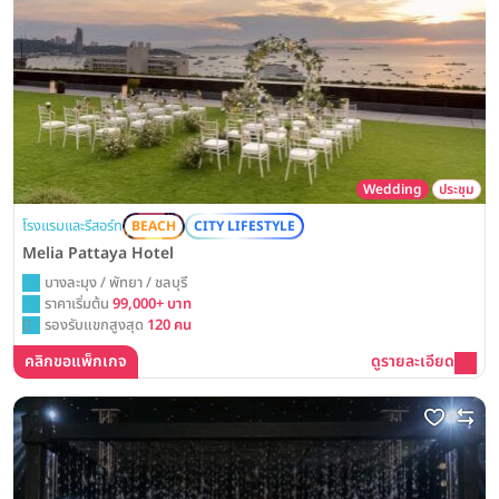
Wedding
ประชุม
โรงแรมและรีสอร์ท
BEACH
CITY LIFESTYLE
Melia Pattaya Hotel
บางละมุง / พัทยา / ชลบุรี
ราคาเริ่มต้น
99,000+ บาท
รองรับแขกสูงสุด
120 คน
คลิกขอแพ็กเกจ
ดูรายละเอียด