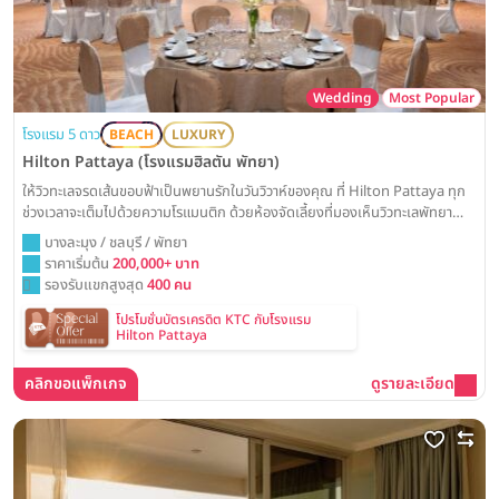
Wedding
Most Popular
โรงแรม 5 ดาว
BEACH
LUXURY
Hilton Pattaya (โรงแรมฮิลตัน พัทยา)
ให้วิวทะเลจรดเส้นขอบฟ้าเป็นพยานรักในวันวิวาห์ของคุณ ที่ Hilton Pattaya ทุก
ช่วงเวลาจะเต็มไปด้วยความโรแมนติก ด้วยห้องจัดเลี้ยงที่มองเห็นวิวทะเลพัทยา
แบบพาโนรามา พร้อมสร้างสรรค์งานแต่งงานในฝันให้เป็นจริง
บางละมุง / ชลบุรี / พัทยา
ราคาเริ่มต้น
200,000+ บาท
รองรับแขกสูงสุด
400 คน
โปรโมชั่นบัตรเครดิต KTC กับโรงแรม
Hilton Pattaya
คลิกขอแพ็กเกจ
ดูรายละเอียด