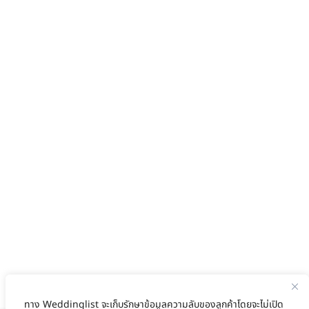
ทาง Weddinglist จะเก็บรักษาข้อมูลความลับของลูกค้าโดยจะไม่เปิด