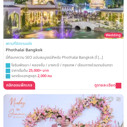
Wedding
สถานที่จัดงานแต่ง
Phothalai Bangkok
นี่คือบทความ SEO ฉบับสมบูรณ์สำหรับ Phothalai Bangkok (โ […]
โยธินพัฒนา / คลองจั่น / บางกะปิ / กรุงเทพ / เลียบทางด่วนรามอินทรา
ราคาเริ่มต้น
25,000+ บาท
รองรับแขกสูงสุด
2,000 คน
คลิกขอแพ็กเกจ
ดูรายละเอียด