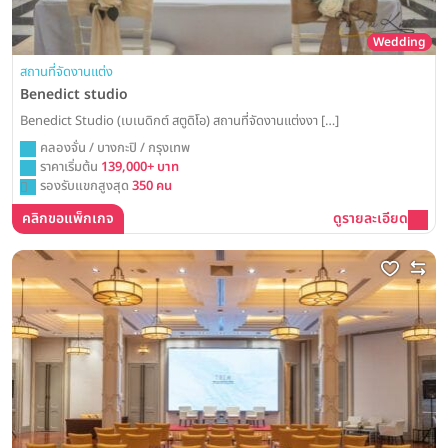
Wedding
สถานที่จัดงานแต่ง
Benedict studio
Benedict Studio (เบเนดิกต์ สตูดิโอ) สถานที่จัดงานแต่งงา […]
คลองจั่น / บางกะปิ / กรุงเทพ
ราคาเริ่มต้น
139,000+ บาท
รองรับแขกสูงสุด
350 คน
คลิกขอแพ็กเกจ
ดูรายละเอียด