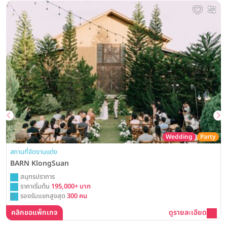
Wedding
Party
สถานที่จัดงานแต่ง
BARN KlongSuan
สมุทรปราการ
ราคาเริ่มต้น
195,000+ บาท
รองรับแขกสูงสุด
300 คน
คลิกขอแพ็กเกจ
ดูรายละเอียด