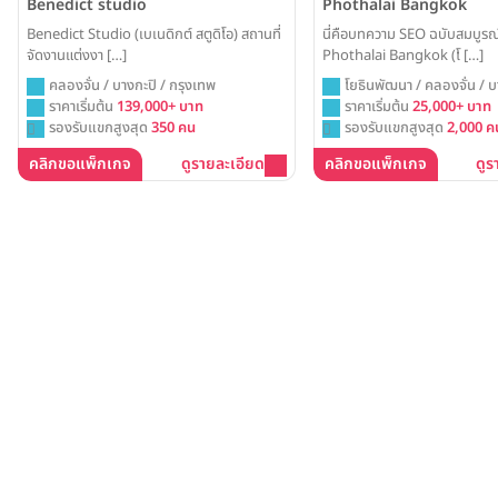
Benedict studio
Phothalai Bangkok
Benedict Studio (เบเนดิกต์ สตูดิโอ) สถานที่
นี่คือบทความ SEO ฉบับสมบูรณ
จัดงานแต่งงา […]
Phothalai Bangkok (โ […]
คลองจั่น / บางกะปิ / กรุงเทพ
โยธินพัฒนา / คลองจั่น / บ
ราคาเริ่มต้น
139,000+ บาท
กรุงเทพ / เลียบทางด่วนรา
ราคาเริ่มต้น
25,000+ บาท
รองรับแขกสูงสุด
350 คน
รองรับแขกสูงสุด
2,000 ค
คลิกขอแพ็กเกจ
ดูรายละเอียด
คลิกขอแพ็กเกจ
ดูร