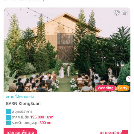
Wedding
Party
สถานที่จัดงานแต่ง
BARN KlongSuan
สมุทรปราการ
ราคาเริ่มต้น
195,000+ บาท
รองรับแขกสูงสุด
300 คน
คลิกขอแพ็กเกจ
ดูรายละเอียด