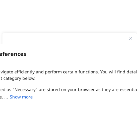
ทาง Weddinglist จะเก็บรักษาข้อมูลความลับของลูกค้าโดยจะไม่เปิด
เผยข้อมูลต่อสาธารณชน เพื่อประโยชน์สูงสุดในการเข้าถึงข้อมูลและ
eferences
สิทธิพิเศษต่าง ๆ ของทางโรงแรมและสถานที่จัดงานแต่งงาน
งานแต่ง
แต่งงาน
สถาน ที่ จัด งาน แต่งงาน
สถาน ที่ จัด งาน แต่ง
จัด งาน แต่ง
เลือก
1
รายการ
เพื่อประสิทธิภาพในการใช้งาน Website Weddinglist ที่ดียิ่งขึ้น
vigate efficiently and perform certain functions. You will find det
ฤกษ์แต่งงาน
ดูฤกษ์แต่งงาน
ฤกษ์แต่งงาน2569
ฤกษ์จดทะเบียนสมรส
กรุณายอมรับคุกกี้
ผู้ให้บริการจัดหาสถานที่งานแต่งงาน
การ์ด แต่งงาน
ชุด แต่งงาน
ชุด เจ้าสาว
t category below.
ช่างแต่งหน้าเจ้าสาว
ของ ชำร่วย งาน แต่ง
ของ รับไหว้ งาน แต่ง
ชุด แต่งงาน เรียบๆ
ฉาก แต่งงาน
แบบ การ์ด แต่งงาน
งาน แต่ง ใน สวน
พิธี แต่งงาน
zed as "Necessary" are stored on your browser as they are essentia
ยอมรับคุกกี้
จัดงานแต่งงาน งบ 200000
จัดงานแต่งงาน งบ 300000
จัดงานแต่งงาน งบ 500000
จัดงานแต่งงาน งบ 700000-1000000
. ...
Show more
เปรียบเทียบ
The Eros Grand Wedding
Baan Dusit Thani
รัตนพิมาน
Tango Woods Studio
LA CHAPELLE
CDC Ballroom
Sindhorn Kempinski
Pullman
Chercharn
เรือนเจ้าสาว
VALA Hua Hin
Grande Centre Point
Wedding at IMPACT
Gaysorn Urban Resort
Kimpton Maa-Lai Bangkok
Grande Centre Point
ired to enable the basic features of this site, such as providing se
เรือนนพเก้า
Nathong Banquet Hall
Movenpick BDMS
JW Marriott
ferences. These cookies do not store any personally identifiable d
SIAMDASADA เขาใหญ่
Arundara
Jim Thompson
Tolani เกาะกูด
Chatrium Grand Bangkok
The Peninsula Bangkok
TRUE ICON HALL