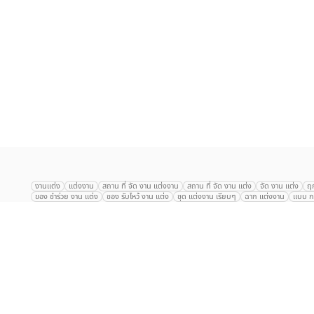
เลือก
1
รายการ
งานแต่ง
แต่งงาน
สถาน ที่ จัด งาน แต่งงาน
สถาน ที่ จัด งาน แต่ง
จัด งาน แต่ง
ฤ
ของ ชำร่วย งาน แต่ง
ของ รับไหว้ งาน แต่ง
ชุด แต่งงาน เรียบๆ
ฉาก แต่งงาน
แบบ กา
The Eros Grand Wedding
Baan Dusit Thani
รัตนพิมาน
Tango Woods Stud
Gaysorn Urban Resort
Kimpton Maa-Lai Bangkok
Grande Centre Point
The Peninsula Bangkok
TRUE ICON HALL
Reignwood Park
Graph Hotel
Courtyard
Conrad Bangkok
Hotel Nikko
The Sukosol
Millennium Hilt
Alexander Hotel
Crowne Plaza
Avana Grand Hotel and Convention Centr
Dusit Gourmet Event
Shanghai Mansion
RARIN
Novotel Siam Square
Centara Grand
Montien Riverside
Anantara Riverside
Century Park
G
Eastin Grand Hotel Sathorn
Prince Palace Hotel Bangkok
Tolani กุยบุรี
P
Arnoma Grand Bangkok
Radisson Blu Plaza Bangkok
ANA ANAN พัทยา
The Berkeley
AVANI+ Riverside Bangkok Hotel
ibis Styles
Hotel Nikko ชลบ