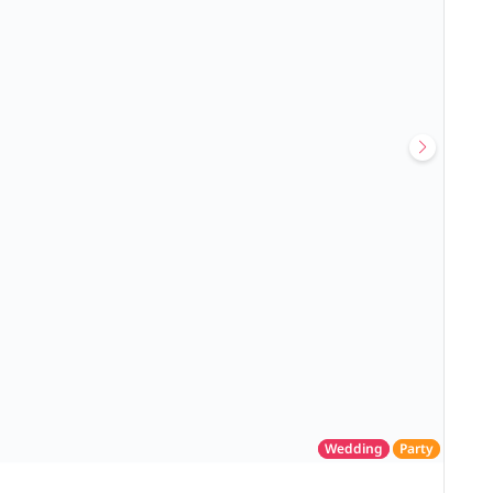
Wedding
Party
โรงแรม