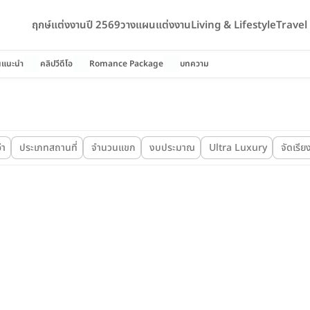
ฤกษ์แต่งงานปี 2569
วางแผนแต่งงาน
Living & Lifestyle
Trave
นแนะนำ
คลิปวีดีโอ
Romance Package
บทความ
อำ
ประเภทสถานที่
จำนวนแขก
งบประมาณ
Ultra Luxury
จัดเรีย