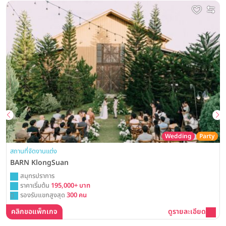
Wedding
Party
สถานที่จัดงานแต่ง
BARN KlongSuan
สมุทรปราการ
ราคาเริ่มต้น
195,000+ บาท
รองรับแขกสูงสุด
300 คน
คลิกขอแพ็กเกจ
ดูรายละเอียด