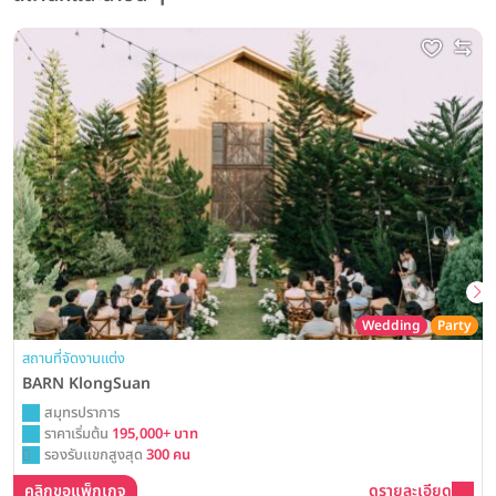
Wedding
Party
สถานที่จัดงานแต่ง
BARN KlongSuan
สมุทรปราการ
ราคาเริ่มต้น
195,000+ บาท
รองรับแขกสูงสุด
300 คน
คลิกขอแพ็กเกจ
ดูรายละเอียด