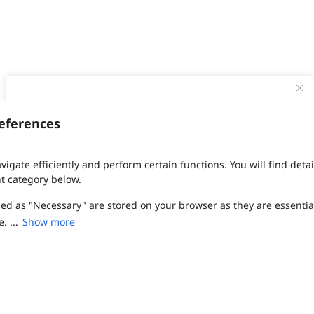
ทาง Weddinglist จะเก็บรักษาข้อมูลความลับของลูกค้าโดยจะไม่เปิด
เผยข้อมูลต่อสาธารณชน เพื่อประโยชน์สูงสุดในการเข้าถึงข้อมูลและ
eferences
สิทธิพิเศษต่าง ๆ ของทางโรงแรมและสถานที่จัดงานแต่งงาน
งานแต่ง
แต่งงาน
สถาน ที่ จัด งาน แต่งงาน
สถาน ที่ จัด งาน แต่ง
จัด งาน แต่ง
เลือก
1
รายการ
เพื่อประสิทธิภาพในการใช้งาน Website Weddinglist ที่ดียิ่งขึ้น
vigate efficiently and perform certain functions. You will find det
ฤกษ์แต่งงาน
ดูฤกษ์แต่งงาน
ฤกษ์แต่งงาน2569
ฤกษ์จดทะเบียนสมรส
กรุณายอมรับคุกกี้
ผู้ให้บริการจัดหาสถานที่งานแต่งงาน
การ์ด แต่งงาน
ชุด แต่งงาน
ชุด เจ้าสาว
t category below.
ช่างแต่งหน้าเจ้าสาว
ของ ชำร่วย งาน แต่ง
ของ รับไหว้ งาน แต่ง
ชุด แต่งงาน เรียบๆ
ฉาก แต่งงาน
แบบ การ์ด แต่งงาน
งาน แต่ง ใน สวน
พิธี แต่งงาน
zed as "Necessary" are stored on your browser as they are essentia
ยอมรับคุกกี้
จัดงานแต่งงาน งบ 200000
จัดงานแต่งงาน งบ 300000
จัดงานแต่งงาน งบ 500000
จัดงานแต่งงาน งบ 700000-1000000
. ...
Show more
เปรียบเทียบ
The Eros Grand Wedding
Baan Dusit Thani
รัตนพิมาน
Tango Woods Studio
LA CHAPELLE
CDC Ballroom
Sindhorn Kempinski
Pullman
Chercharn
เรือนเจ้าสาว
VALA Hua Hin
Grande Centre Point
Wedding at IMPACT
Gaysorn Urban Resort
Kimpton Maa-Lai Bangkok
Grande Centre Point
ired to enable the basic features of this site, such as providing se
เรือนนพเก้า
Nathong Banquet Hall
Movenpick BDMS
JW Marriott
ferences. These cookies do not store any personally identifiable d
SIAMDASADA เขาใหญ่
Arundara
Jim Thompson
Tolani เกาะกูด
Chatrium Grand Bangkok
The Peninsula Bangkok
TRUE ICON HALL