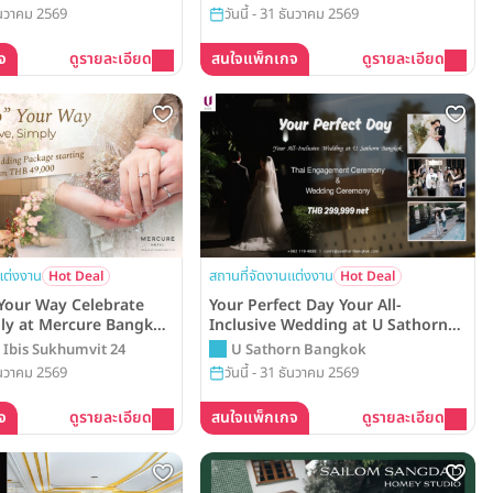
Autograph Collection
Collection
ธันวาคม 2569
วันนี้ - 31 ธันวาคม 2569
จ
ดูรายละเอียด
สนใจแพ็กเกจ
ดูรายละเอียด
แต่งงาน
สถานที่จัดงานแต่งงาน
Hot Deal
Hot Deal
 Your Way Celebrate
Your Perfect Day Your All-
ly at Mercure Bangkok
Inclusive Wedding at U Sathorn
 24 Wedding Package
Bangkok แพ็กเกจแต่งงานสุดคุ้มเพียง
Ibis Sukhumvit 24
U Sathorn Bangkok
rom THB 49,000
299,999 บาท
ธันวาคม 2569
วันนี้ - 31 ธันวาคม 2569
จ
ดูรายละเอียด
สนใจแพ็กเกจ
ดูรายละเอียด