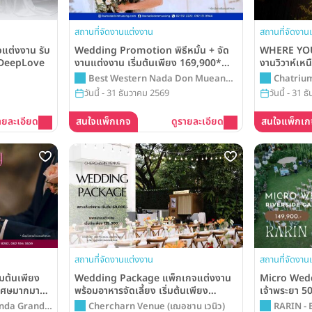
สถานที่จัดงานแต่งงาน
สถานที่จัดงาน
จแต่งงาน รับ
Wedding Promotion พิธีหมั้น + จัด
WHERE YO
ก DeepLove
งานแต่งงาน เริ่มต้นเพียง 169,900*
งานวิวาห์เหน
บาท จากโรงแรม Best Western Nada
600,000 บาท 
Best Western Nada Don Mueang
Chatriu
Don Mueang Airport Hotel
เพื่อวันสำค
Airport Hotel
ชาเทรียม 
วันนี้ - 31 ธันวาคม 2569
วันนี้ - 31 
Grand Ban
ายละเอียด
สนใจแพ็กเกจ
ดูรายละเอียด
สนใจแพ็กเก
สถานที่จัดงานแต่งงาน
สถานที่จัดงาน
มต้นเพียง
Wedding Package แพ็กเกจแต่งงาน
Micro Wedd
ิเศษมากมาย
พร้อมอาหารจัดเลี้ยง เริ่มต้นเพียง
เจ้าพระยา 
n Plus
139,000.- จาก Chercharn Venue
(รับได้สูงสุ
anda Grand
Chercharn Venue (เฌอชาน เวนิว)
RARIN - 