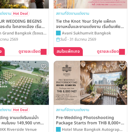
แต่งงาน
สถานที่จัดงานแต่งงาน
Hot Deal
UR WEDDING BEGINS
Tie the Knot Your Style แพ็กเก
ือระดับ ใจกลางเมือง เริ่มต้น
จงานหมั้นและงานแต่งงาน เริ่มต้นเพียง
พร้อมสิทธิพิเศษที่รังสรรค์
259,999 บาท จากโรงแรม Avani
m Grand Bangkok (โรงแรม
Avani Sukhumvit Bangkok
ัญ จากโรงแรม Chatrium
Sukhumvit Bangkok
แกรนด์ กรุงเทพ)
ธันวาคม 2569
วันนี้ - 31 ธันวาคม 2569
gkok
จ
ดูรายละเอียด
สนใจแพ็กเกจ
ดูรายละเอียด
แต่งงาน
สถานที่จัดงานแต่งงาน
Hot Deal
ing งานแต่งริมแม่น้ำ
Pre-Wedding Photoshooting
50 คนในงบ 149,900 บาท
Package Starts from THB 8,000++
ด 100 คน)
at Hotel Muse Bangkok,
BKK Riverside Venue
Hotel Muse Bangkok Autograph