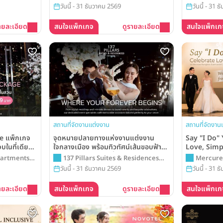
วันนี้ - 31 ธันวาคม 2569
วันนี้ - 31 
ายละเอียด
สนใจแพ็กเกจ
ดูรายละเอียด
สนใจแพ็กเก
สถานที่จัดงานแต่งงาน
สถานที่จัดงาน
e แพ็กเกจ
จุดหมายปลายทางแห่งงานแต่งงาน
Say "I Do"
ในที่เดียว
ใจกลางเมือง พร้อมทิวทัศน์เส้นขอบฟ้า
Love, Simp
Marriott
อันงดงาม แพ็กเกจเริ่มต้นเพียง 68,000
Sukhumvit
partments
137 Pillars Suites & Residences
Mercure 
 Sukhumvit
บาท ณ 137 พิลลาร์ สวีทส์ แอนด์ เรสซิ
starting f
Bangkok
วันนี้ - 31 ธันวาคม 2569
วันนี้ - 31 
เดนซ์ กรุงเทพฯ
ายละเอียด
สนใจแพ็กเกจ
ดูรายละเอียด
สนใจแพ็กเก