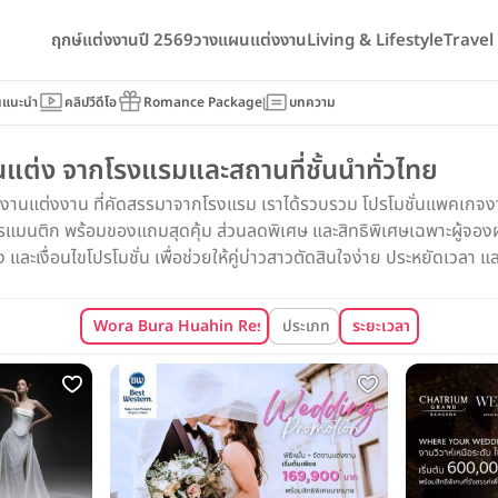
ฤกษ์แต่งงานปี 2569
วางแผนแต่งงาน
Living & Lifestyle
Trave
นแนะนำ
คลิปวีดีโอ
Romance Package
บทความ
ต่ง จากโรงแรมและสถานที่ชั้นนำทั่วไทย
จงานแต่งงาน ที่คัดสรรมาจากโรงแรม เราได้รวบรวม โปรโมชั่นแพคเกจงาน
นติก พร้อมของแถมสุดคุ้ม ส่วนลดพิเศษ และสิทธิพิเศษเฉพาะผู้จองผ่า
ละเงื่อนไขโปรโมชั่น เพื่อช่วยให้คู่บ่าวสาวตัดสินใจง่าย ประหยัดเวลา และไ
Wora Bura Huahin Resort & Spa (วรบุระ หัวหิน รีสอร์ท แอ
ประเภท
ระยะเวลา