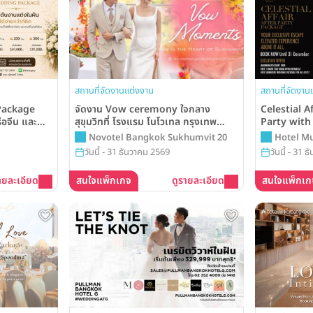
สถานที่จัดงานแต่งงาน
สถานที่จัดงาน
Package
จัดงาน Vow ceremony ใจกลาง
Celestial A
ือจีน และ
สุขุมวิทที่ โรงแรม โนโวเทล กรุงเทพ
Party wit
พียง
สุขุมวิท 20 เริ่มต้นเพียง 39,999 บาท
spending T
Novotel Bangkok Sukhumvit 20
Hotel M
 The Legacy
Muse Bang
Collecti
วันนี้ - 31 ธันวาคม 2569
วันนี้ - 31 
Collection
ายละเอียด
สนใจแพ็กเกจ
ดูรายละเอียด
สนใจแพ็กเก