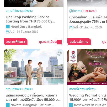
สถานที่จัดงานแต่งงาน
ผู้ให้บริการ
Hot Deal
One Stop Wedding Service
เช่าชุดแต่งงาน และแพ็กเก
Starting from THB 75,000 by
ส่วนลดสูงสุดถึง 75% จา
Hotel Once Bangkok
Hotel Once Bangkok
วันนี้ - 31 ธันวาคม 2569
วันนี้ - 31 ธันวาคม 2569
สนใจแพ็กเกจ
ดูรายละเอียด
สนใจแพ็กเกจ
ดูร
สถานที่จัดงานแต่งงาน
สถานที่จัดงานแต่งงาน
เฉลิมฉลองช่วงเวลาที่งดงามเหนือกาล
Wedding Promotion เริ่
เวลา แพ็กเกจพิธีหมั้นเพียง 55,000 บาท
15,900* บาท พร้อมสิทธิพ
พร้อมสิทธิพิเศษอีกมากมาย จากโรงแรม
จากโรงแรม Best Wester
Novotel Bangkok Platinum
Best Western Plus W