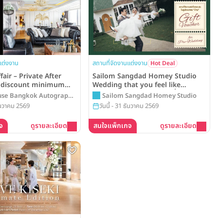
แต่งงาน
สถานที่จัดงานแต่งงาน
Hot Deal
ffair – Private After
Sailom Sangdad Homey Studio
h discount minimum
Wedding that you feel like
HB 60,000++ at Hotel
“HOME” รับส่วนลดค่าสถานที่ถ่าย Pre-
use Bangkok Autograph
Sailom Sangdad Homey Studio
kok, Autograph
Wedding มูลค่าสูงสุดถึง 9,500 บาท*
on
ธันวาคม 2569
วันนี้ - 31 ธันวาคม 2569
จ
ดูรายละเอียด
สนใจแพ็กเกจ
ดูรายละเอียด