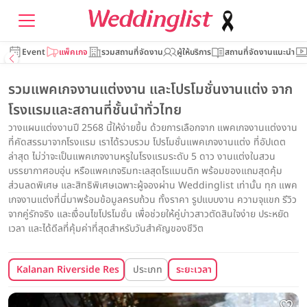
Event
แพ็คเกจ
รวมสถานที่จัดงาน
ผู้ให้บริการ
สถานที่จัดงานแนะนำ
รวมแพคเกจงานแต่งงาน และโปรโมชั่นงานแต่ง จาก
โรงแรมและสถานที่ชั้นนำทั่วไทย
วางแผนแต่งงานปี 2568 นี้ให้ง่ายขึ้น ด้วยการเลือกจาก แพคเกจงานแต่งงาน
ที่คัดสรรมาจากโรงแรม เราได้รวบรวม โปรโมชั่นแพคเกจงานแต่ง ที่อัปเดต
ล่าสุด ไม่ว่าจะเป็นแพคเกจงานหรูในโรงแรมระดับ 5 ดาว งานแต่งในสวน
บรรยากาศอบอุ่น หรือแพคเกจริมทะเลสุดโรแมนติก พร้อมของแถมสุดคุ้ม
ส่วนลดพิเศษ และสิทธิพิเศษเฉพาะผู้จองผ่าน Weddinglist เท่านั้น ทุก แพค
เกจงานแต่งที่นี่มาพร้อมข้อมูลครบถ้วน ทั้งราคา รูปแบบงาน ความจุแขก รีวิว
จากคู่รักจริง และเงื่อนไขโปรโมชั่น เพื่อช่วยให้คู่บ่าวสาวตัดสินใจง่าย ประหยัด
เวลา และได้ดีลที่คุ้มค่าที่สุดสำหรับวันสำคัญของชีวิต
Kalanan Riverside Resort
ประเภท
ระยะเวลา