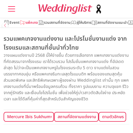
Event
แพ็คเกจ
รวมสถานที่จัดงาน
ผู้ให้บริการ
สถานที่จัดงานแนะนำ
รวมแพคเกจงานแต่งงาน และโปรโมชั่นงานแต่ง จาก
โรงแรมและสถานที่ชั้นนำทั่วไทย
วางแผนแต่งงานปี 2568 นี้ให้ง่ายขึ้น ด้วยการเลือกจาก แพคเกจงานแต่งงาน
ที่คัดสรรมาจากโรงแรม เราได้รวบรวม โปรโมชั่นแพคเกจงานแต่ง ที่อัปเดต
ล่าสุด ไม่ว่าจะเป็นแพคเกจงานหรูในโรงแรมระดับ 5 ดาว งานแต่งในสวน
บรรยากาศอบอุ่น หรือแพคเกจริมทะเลสุดโรแมนติก พร้อมของแถมสุดคุ้ม
ส่วนลดพิเศษ และสิทธิพิเศษเฉพาะผู้จองผ่าน Weddinglist เท่านั้น ทุก แพค
เกจงานแต่งที่นี่มาพร้อมข้อมูลครบถ้วน ทั้งราคา รูปแบบงาน ความจุแขก รีวิว
จากคู่รักจริง และเงื่อนไขโปรโมชั่น เพื่อช่วยให้คู่บ่าวสาวตัดสินใจง่าย ประหยัด
เวลา และได้ดีลที่คุ้มค่าที่สุดสำหรับวันสำคัญของชีวิต
Mercure Ibis Sukhumvit 24
สถานที่จัดงานแต่งงาน
ตามตัวอักษร