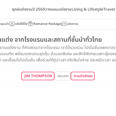
ฤกษ์แต่งงานปี 2569
วางแผนแต่งงาน
Living & Lifestyle
Trave
นแนะนำ
คลิปวีดีโอ
Romance Package
บทความ
ต่ง จากโรงแรมและสถานที่ชั้นนำทั่วไทย
จงานแต่งงาน ที่คัดสรรมาจากโรงแรม เราได้รวบรวม โปรโมชั่นแพคเกจงาน
นติก พร้อมของแถมสุดคุ้ม ส่วนลดพิเศษ และสิทธิพิเศษเฉพาะผู้จองผ่า
ละเงื่อนไขโปรโมชั่น เพื่อช่วยให้คู่บ่าวสาวตัดสินใจง่าย ประหยัดเวลา และไ
JIM THOMPSON
ประเภท
ตามตัวอักษร