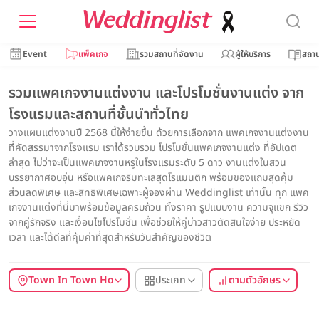
Event
แพ็คเกจ
รวมสถานที่จัดงาน
ผู้ให้บริการ
สถาน
รวมแพคเกจงานแต่งงาน และโปรโมชั่นงานแต่ง จาก
โรงแรมและสถานที่ชั้นนำทั่วไทย
วางแผนแต่งงานปี 2568 นี้ให้ง่ายขึ้น ด้วยการเลือกจาก แพคเกจงานแต่งงาน
ที่คัดสรรมาจากโรงแรม เราได้รวบรวม โปรโมชั่นแพคเกจงานแต่ง ที่อัปเดต
ล่าสุด ไม่ว่าจะเป็นแพคเกจงานหรูในโรงแรมระดับ 5 ดาว งานแต่งในสวน
บรรยากาศอบอุ่น หรือแพคเกจริมทะเลสุดโรแมนติก พร้อมของแถมสุดคุ้ม
ส่วนลดพิเศษ และสิทธิพิเศษเฉพาะผู้จองผ่าน Weddinglist เท่านั้น ทุก แพค
เกจงานแต่งที่นี่มาพร้อมข้อมูลครบถ้วน ทั้งราคา รูปแบบงาน ความจุแขก รีวิว
จากคู่รักจริง และเงื่อนไขโปรโมชั่น เพื่อช่วยให้คู่บ่าวสาวตัดสินใจง่าย ประหยัด
เวลา และได้ดีลที่คุ้มค่าที่สุดสำหรับวันสำคัญของชีวิต
Town In Town Hotel Bangkok
ประเภท
ตามตัวอักษร