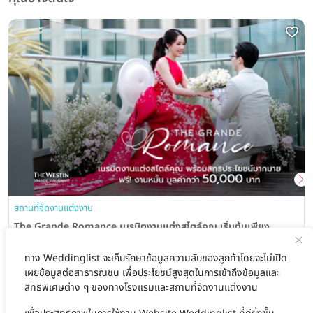
สถานที่จัดงานแต่งงาน
The Grande Romance เนรมิตงานแต่งสไตล์คุณ เริ่มต้นเพียง
290,000 บาท จากโรงแรม The Westin Grande Sukhumvit,
Bangkok
The Westin Grande Sukhumvit, Bangkok
ทาง Weddinglist จะเก็บรักษาข้อมูลความลับของลูกค้าโดยจะไม่เปิด
วันนี้ - 30 กันยายน 2569
เผยข้อมูลต่อสาธารณชน เพื่อประโยชน์สูงสุดในการเข้าถึงข้อมูลและ
สิทธิพิเศษต่าง ๆ ของทางโรงแรมและสถานที่จัดงานแต่งงาน
สนใจแพ็กเกจ
ดูรายละเอียด