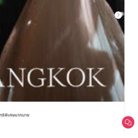
สถานที
สิทธิพิเศษมากมาย
Sailo
Sa
วันน