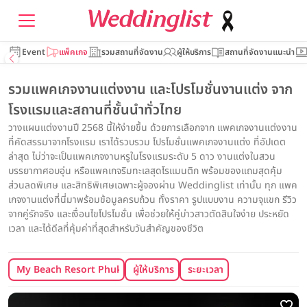
Event
แพ็คเกจ
รวมสถานที่จัดงาน
ผู้ให้บริการ
สถานที่จัดงานแนะนำ
รวมแพคเกจงานแต่งงาน และโปรโมชั่นงานแต่ง จาก
โรงแรมและสถานที่ชั้นนำทั่วไทย
วางแผนแต่งงานปี 2568 นี้ให้ง่ายขึ้น ด้วยการเลือกจาก แพคเกจงานแต่งงาน
ที่คัดสรรมาจากโรงแรม เราได้รวบรวม โปรโมชั่นแพคเกจงานแต่ง ที่อัปเดต
ล่าสุด ไม่ว่าจะเป็นแพคเกจงานหรูในโรงแรมระดับ 5 ดาว งานแต่งในสวน
บรรยากาศอบอุ่น หรือแพคเกจริมทะเลสุดโรแมนติก พร้อมของแถมสุดคุ้ม
ส่วนลดพิเศษ และสิทธิพิเศษเฉพาะผู้จองผ่าน Weddinglist เท่านั้น ทุก แพค
เกจงานแต่งที่นี่มาพร้อมข้อมูลครบถ้วน ทั้งราคา รูปแบบงาน ความจุแขก รีวิว
จากคู่รักจริง และเงื่อนไขโปรโมชั่น เพื่อช่วยให้คู่บ่าวสาวตัดสินใจง่าย ประหยัด
เวลา และได้ดีลที่คุ้มค่าที่สุดสำหรับวันสำคัญของชีวิต
My Beach Resort Phuket
ผู้ให้บริการ
ระยะเวลา