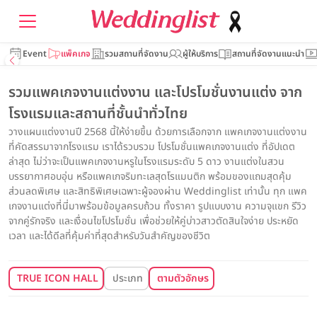
Event
แพ็คเกจ
รวมสถานที่จัดงาน
ผู้ให้บริการ
สถานที่จัดงานแนะนำ
รวมแพคเกจงานแต่งงาน และโปรโมชั่นงานแต่ง จาก
โรงแรมและสถานที่ชั้นนำทั่วไทย
วางแผนแต่งงานปี 2568 นี้ให้ง่ายขึ้น ด้วยการเลือกจาก แพคเกจงานแต่งงาน
ที่คัดสรรมาจากโรงแรม เราได้รวบรวม โปรโมชั่นแพคเกจงานแต่ง ที่อัปเดต
ล่าสุด ไม่ว่าจะเป็นแพคเกจงานหรูในโรงแรมระดับ 5 ดาว งานแต่งในสวน
บรรยากาศอบอุ่น หรือแพคเกจริมทะเลสุดโรแมนติก พร้อมของแถมสุดคุ้ม
ส่วนลดพิเศษ และสิทธิพิเศษเฉพาะผู้จองผ่าน Weddinglist เท่านั้น ทุก แพค
เกจงานแต่งที่นี่มาพร้อมข้อมูลครบถ้วน ทั้งราคา รูปแบบงาน ความจุแขก รีวิว
จากคู่รักจริง และเงื่อนไขโปรโมชั่น เพื่อช่วยให้คู่บ่าวสาวตัดสินใจง่าย ประหยัด
เวลา และได้ดีลที่คุ้มค่าที่สุดสำหรับวันสำคัญของชีวิต
TRUE ICON HALL
ประเภท
ตามตัวอักษร