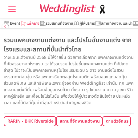
Event
แพ็คเกจ
รวมสถานที่จัดงาน
ผู้ให้บริการ
สถานที่จัดงานแนะนำ
รวมแพคเกจงานแต่งงาน และโปรโมชั่นงานแต่ง จาก
โรงแรมและสถานที่ชั้นนำทั่วไทย
วางแผนแต่งงานปี 2568 นี้ให้ง่ายขึ้น ด้วยการเลือกจาก แพคเกจงานแต่งงาน
ที่คัดสรรมาจากโรงแรม เราได้รวบรวม โปรโมชั่นแพคเกจงานแต่ง ที่อัปเดต
ล่าสุด ไม่ว่าจะเป็นแพคเกจงานหรูในโรงแรมระดับ 5 ดาว งานแต่งในสวน
บรรยากาศอบอุ่น หรือแพคเกจริมทะเลสุดโรแมนติก พร้อมของแถมสุดคุ้ม
ส่วนลดพิเศษ และสิทธิพิเศษเฉพาะผู้จองผ่าน Weddinglist เท่านั้น ทุก แพค
เกจงานแต่งที่นี่มาพร้อมข้อมูลครบถ้วน ทั้งราคา รูปแบบงาน ความจุแขก รีวิว
จากคู่รักจริง และเงื่อนไขโปรโมชั่น เพื่อช่วยให้คู่บ่าวสาวตัดสินใจง่าย ประหยัด
เวลา และได้ดีลที่คุ้มค่าที่สุดสำหรับวันสำคัญของชีวิต
RARIN - BKK Riverside Venue
สถานที่จัดงานแต่งงาน
ตามตัวอักษร