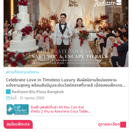
สถานที่จัดงานแต่งงาน
Celebrate Love in Timeless Luxury สัมผัสนิยามใหม่ของงาน
แต่งงานสุดหรู พร้อมฮันนีมูนระดับเวิลด์คลาสที่บาหลี เมื่อจองแพ็กเกจ
แต่งงานขั้นต่ำเพียง 850,000 บาท จากโรงแรม Radisson Blu Plaza
Radisson Blu Plaza Bangkok
Bangkok
วันนี้ - 31 ตุลาคม 2569
รับฟรี บุฟเฟ่ต์ติ่มซำ All You Can Eat
สำหรับ 2 ท่าน ณ ห้องอาหาร Cina Table
เมื่อทำนัดหมายและเข้าชมสถานที่จัดงาน
แต่งงาน
สนใจแพ็กเกจ
ดูรายละเอียด