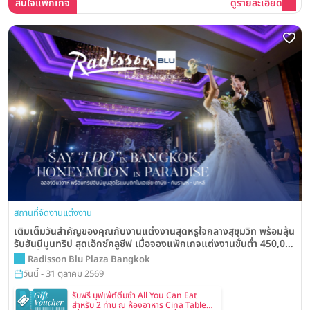
สนใจแพ็กเกจ
ดูรายละเอียด
สถานที่จัดงานแต่งงาน
เติมเต็มวันสำคัญของคุณกับงานแต่งงานสุดหรูใจกลางสุขุมวิท พร้อมลุ้น
รับฮันนีมูนทริป สุดเอ็กซ์คลูซีฟ เมื่อจองแพ็กเกจแต่งงานขั้นต่ำ 450,000
บาท ที่ Radisson Blu Plaza Hotel Bangkok
Radisson Blu Plaza Bangkok
วันนี้ - 31 ตุลาคม 2569
รับฟรี บุฟเฟ่ต์ติ่มซำ All You Can Eat
สำหรับ 2 ท่าน ณ ห้องอาหาร Cina Table