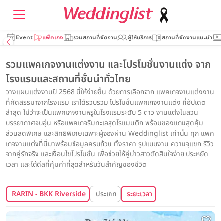
Event
แพ็คเกจ
รวมสถานที่จัดงาน
ผู้ให้บริการ
สถานที่จัดงานแนะนำ
รวมแพคเกจงานแต่งงาน และโปรโมชั่นงานแต่ง จาก
โรงแรมและสถานที่ชั้นนำทั่วไทย
วางแผนแต่งงานปี 2568 นี้ให้ง่ายขึ้น ด้วยการเลือกจาก แพคเกจงานแต่งงาน
ที่คัดสรรมาจากโรงแรม เราได้รวบรวม โปรโมชั่นแพคเกจงานแต่ง ที่อัปเดต
ล่าสุด ไม่ว่าจะเป็นแพคเกจงานหรูในโรงแรมระดับ 5 ดาว งานแต่งในสวน
บรรยากาศอบอุ่น หรือแพคเกจริมทะเลสุดโรแมนติก พร้อมของแถมสุดคุ้ม
ส่วนลดพิเศษ และสิทธิพิเศษเฉพาะผู้จองผ่าน Weddinglist เท่านั้น ทุก แพค
เกจงานแต่งที่นี่มาพร้อมข้อมูลครบถ้วน ทั้งราคา รูปแบบงาน ความจุแขก รีวิว
จากคู่รักจริง และเงื่อนไขโปรโมชั่น เพื่อช่วยให้คู่บ่าวสาวตัดสินใจง่าย ประหยัด
เวลา และได้ดีลที่คุ้มค่าที่สุดสำหรับวันสำคัญของชีวิต
RARIN - BKK Riverside Venue
ประเภท
ระยะเวลา